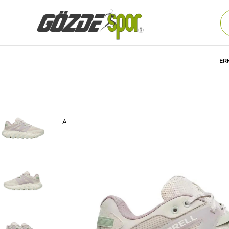
ER
Anasayfa
Kadın
AYAKKABI
Günlük
Spor Ayakkabıs