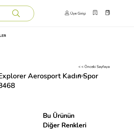
Üye Girişi
LER
< < Önceki Sayfaya
Explorer Aerosport Kadın Spor
Dön
38468
Bu Ürünün
Diğer Renkleri