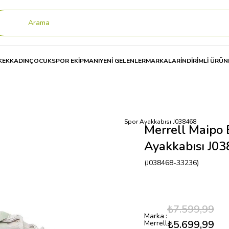
KEK
KADIN
ÇOCUK
SPOR EKİPMANI
YENİ GELENLER
MARKALAR
İNDİRİMLİ ÜRÜN
ı
Merrell Maipo Explorer Aerosport Kadın Spor Ayakkabısı J038468
Merrell Maipo 
Ayakkabısı J0
(J038468-33236)
₺7.599,99
Marka
:
₺5.699,99
Merrell