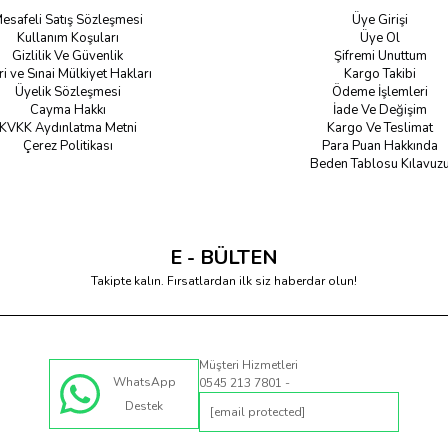
esafeli Satış Sözleşmesi
Üye Girişi
Kullanım Koşuları
Üye Ol
Gizlilik Ve Güvenlik
Şifremi Unuttum
ri ve Sınai Mülkiyet Hakları
Kargo Takibi
Üyelik Sözleşmesi
Ödeme İşlemleri
Cayma Hakkı
İade Ve Değişim
KVKK Aydınlatma Metni
Kargo Ve Teslimat
Çerez Politikası
Para Puan Hakkında
Beden Tablosu Kılavuz
E - BÜLTEN
Takipte kalın. Fırsatlardan ilk siz haberdar olun!
Müşteri Hizmetleri
WhatsApp
0545 213 7801 -
Destek
[email protected]