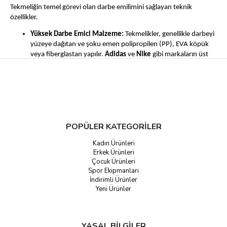
Tekmeliğin temel görevi olan darbe emilimini sağlayan teknik
özellikler.
Yüksek Darbe Emici Malzeme:
Tekmelikler, genellikle darbeyi
yüzeye dağıtan ve şoku emen polipropilen (PP), EVA köpük
veya fiberglastan yapılır.
Adidas
ve
Nike
gibi markaların üst
düzey
futbol tekmelik
modelleri, hafiflikten ödün vermeden
maksimum koruma sunar.
Anatomik Tasarım:
Her iki bacağın yapısına uygun, sağ ve sol
ayrımı olan
anatomik tekmelik
modelleri, bacağa mükemmel
oturarak kaymayı engeller ve hareket sırasında rahatlık sağlar.
POPÜLER KATEGORİLER
Hafiflik:
Hız ve çeviklik gerektiren modern futbolda, oyuncuyu
yormayan ve dikkatini dağıtmayan
hafif tekmelik
modelleri
Kadın Ürünleri
büyük önem taşır.
Erkek Ürünleri
Çocuk Ürünleri
Sabitleme ve Kullanım Çeşitliliği
Spor Ekipmanları
İndirimli Ürünler
Tekmeliğin bacakta sabit durmasını sağlayan mekanizmalar ve farklı
Yeni Ürünler
kullanım tipleri.
Sabit Tekmelik (Kılıflı/Soketli):
En çok tercih edilen bu
modeller, koruma plakasının içerisine yerleştirildiği ayrı bir
YASAL BİLGİLER