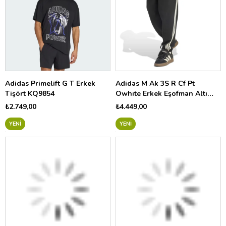
Adidas Primelift G T Erkek
Adidas M Ak 3S R Cf Pt
Tişört KQ9854
Owhıte Erkek Eşofman Altı
KW2359
₺2.749,00
₺4.449,00
YENI
YENI