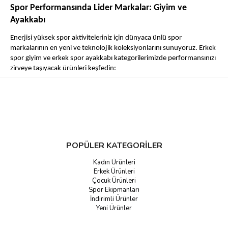
Spor Performansında Lider Markalar: Giyim ve
Ayakkabı
Enerjisi yüksek spor aktiviteleriniz için dünyaca ünlü spor
markalarının en yeni ve teknolojik koleksiyonlarını sunuyoruz. Erkek
spor giyim ve erkek spor ayakkabı kategorilerimizde performansınızı
zirveye taşıyacak ürünleri keşfedin:
Nike, Adidas, Puma, Skechers, Under Armour, Hummel,
Reebok ve New Balance gibi dev markaların en son koşu
ayakkabısı, sneaker ve antrenman giyim ürünleri ile tanışın.
Erkek spor giyim ürünlerimiz, nefes alabilen kumaş
teknolojileri sayesinde en yoğun antrenmanlarda bile konfor
sunar. Ellesse markasının dinamik tasarımları ve diğer
POPÜLER KATEGORİLER
markaların eşofman takımı ve tişört modelleriyle günlük
Kadın Ürünleri
şıklığınızı tamamlayın.
Erkek Ürünleri
Ayak konforu için vazgeçilmez olan Crocs terlik ve sandalet
Çocuk Ürünleri
modelleriyle de rahatlığın keyfini çıkarın.
Spor Ekipmanları
İndirimli Ürünler
Doğayla Uyumlu Şıklık: Erkek Outdoor Koleksiyonu
Yeni Ürünler
Doğa yürüyüşleri, kamp veya zorlu dağ tırmanışları... Hangi macerayı