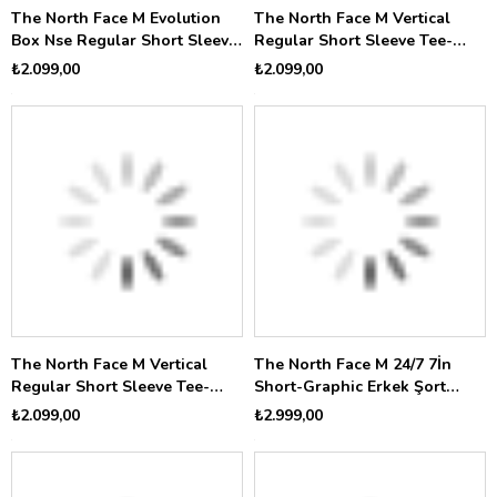
The North Face M Evolution
The North Face M Vertical
Box Nse Regular Short Sleeve
Regular Short Sleeve Tee-
Erkek Tişört NF0A8B6KG571
Grap Erkek Tişört
₺2.099,00
₺2.099,00
NF0A8GV1G6I1
The North Face M Vertical
The North Face M 24/7 7İn
Regular Short Sleeve Tee-
Short-Graphic Erkek Şort
Grap Erkek Tişört
NF0A8G84JK31
₺2.099,00
₺2.999,00
NF0A8GV1FN41