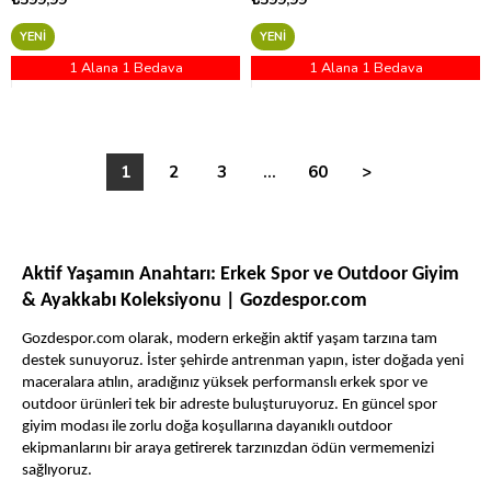
YENI
YENI
1 Alana 1 Bedava
1 Alana 1 Bedava
1
2
3
...
60
>
Aktif Yaşamın Anahtarı: Erkek Spor ve Outdoor Giyim
& Ayakkabı Koleksiyonu | Gozdespor.com
Gozdespor.com olarak, modern erkeğin aktif yaşam tarzına tam
destek sunuyoruz. İster şehirde antrenman yapın, ister doğada yeni
maceralara atılın, aradığınız yüksek performanslı erkek spor ve
outdoor ürünleri tek bir adreste buluşturuyoruz. En güncel spor
giyim modası ile zorlu doğa koşullarına dayanıklı outdoor
ekipmanlarını bir araya getirerek tarzınızdan ödün vermemenizi
sağlıyoruz.