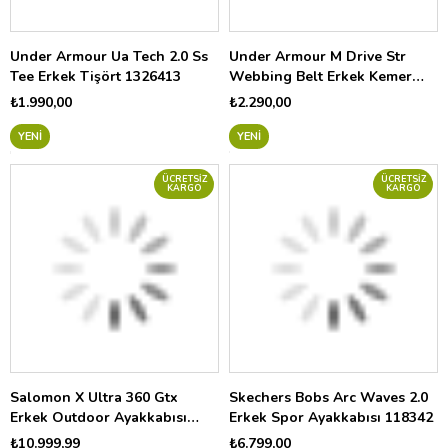
Under Armour Ua Tech 2.0 Ss
Under Armour M Drive Str
Tee Erkek Tişört 1326413
Webbing Belt Erkek Kemer
1383935
₺1.990,00
₺2.290,00
YENI
YENI
ÜCRETSIZ
ÜCRETSIZ
KARGO
KARGO
Salomon X Ultra 360 Gtx
Skechers Bobs Arc Waves 2.0
Erkek Outdoor Ayakkabısı
Erkek Spor Ayakkabısı 118342
L45473300
₺10.999,99
₺6.799,00