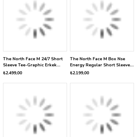
The North Face M 24/7 Short
The North Face M Box Nse
Sleeve Tee-Graphic Erkek
Energy Regular Short Sleeve
Tişört NF0A8G83JK31
Te Erkek Tişört NF0A8G9VJK31
₺2.499,00
₺2.199,00