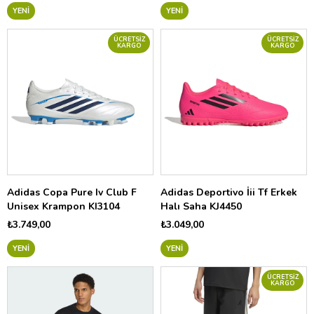
YENI
YENI
ÜCRETSIZ
ÜCRETSIZ
KARGO
KARGO
Adidas Copa Pure Iv Club F
Adidas Deportivo İii Tf Erkek
Unisex Krampon KI3104
Halı Saha KJ4450
₺3.749,00
₺3.049,00
YENI
YENI
ÜCRETSIZ
KARGO