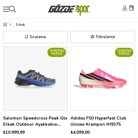
Erkek
Sıralama
Filtreleme
ÜCRETSIZ
ÜCRETSIZ
KARGO
KARGO
Salomon Speedcross Peak Gtx
Adidas F50 Hyperfast Club
Erkek Outdoor Ayakkabısı
Unisex Krampon IH9375
L49170800
₺10.999,99
₺4.099,00