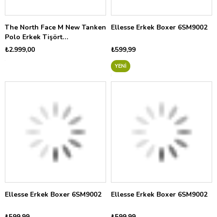
The North Face M New Tanken
Ellesse Erkek Boxer 6SM9002
Polo Erkek Tişört
NF0A8CRU2EL1
₺2.999,00
₺599,99
YENI
Ellesse Erkek Boxer 6SM9002
Ellesse Erkek Boxer 6SM9002
₺599,99
₺599,99