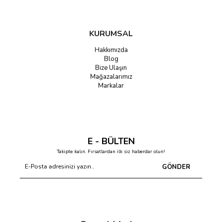
ürünleri için hemen sepetinizi doldurun!
KURUMSAL
Hakkımızda
Blog
Bize Ulaşın
Mağazalarımız
Markalar
E - BÜLTEN
Takipte kalın. Fırsatlardan ilk siz haberdar olun!
GÖNDER