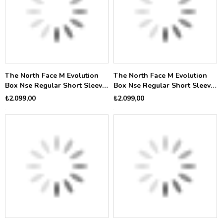
The North Face M Evolution
The North Face M Evolution
Box Nse Regular Short Sleeve
Box Nse Regular Short Sleeve
Erkek Tişört NF0A8B6KG5O1
Erkek Tişört NF0A8B6KG5I1
₺2.099,00
₺2.099,00