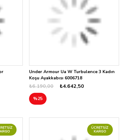
or
Under Armour Ua W Turbulence 3 Kadın
Koşu Ayakkabısı 6006718
₺6.190,00
₺4.642,50
%25
RETSIZ
ÜCRETSIZ
KARGO
KARGO