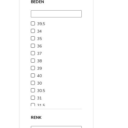
BEDEN
39,5
34
35
36
37
38
39
40
30
30.5
31
31.5
32
RENK
33
33.5