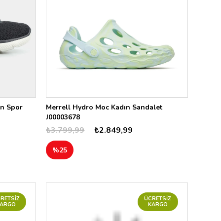
ın Spor
Merrell Hydro Moc Kadın Sandalet
J00003678
₺3.799,99
₺2.849,99
%25
RETSIZ
ÜCRETSIZ
KARGO
KARGO