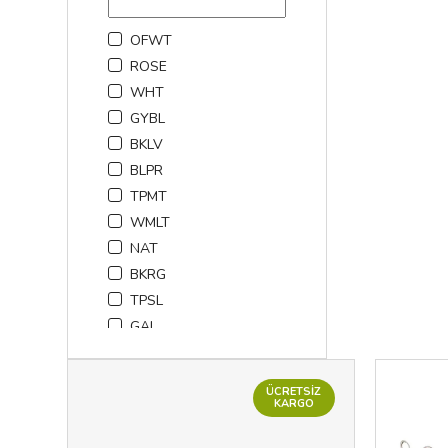
35.5
OFWT
36.5
ROSE
37.5
WHT
38.5
GYBL
39.5
BKLV
40.5
BLPR
41
TPMT
41,5
WMLT
41.5
NAT
42
BKRG
42.5
TPSL
43
GAL
43.5
6000
44
8976
44.5
ÜCRETSIZ
WG5
KARGO
8987