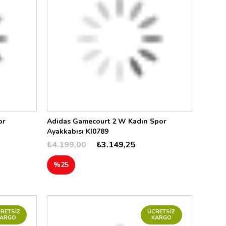
or
Adidas Gamecourt 2 W Kadın Spor
Ayakkabısı KI0789
₺4.199,00
₺3.149,25
%25
RETSIZ
ÜCRETSIZ
KARGO
KARGO