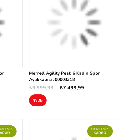
or
Merrell Agility Peak 6 Kadın Spor
Ayakkabısı J00003318
₺9.999,99
₺7.499,99
%25
RETSIZ
ÜCRETSIZ
KARGO
KARGO