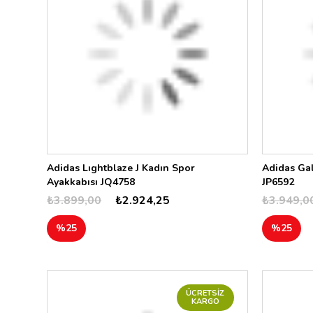
GRY
BKW
014
111
102
Adidas Lıghtblaze J Kadın Spor
Adidas Ga
Ayakkabısı JQ4758
JP6592
₺3.899,00
₺2.924,25
₺3.949,0
%25
%25
ÜCRETSIZ
KARGO