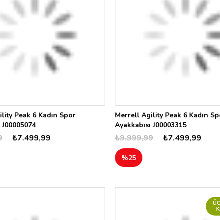
ility Peak 6 Kadın Spor
Merrell Agility Peak 6 Kadın Sp
 J00005074
Ayakkabısı J00003315
9
₺7.499,99
₺9.999,99
₺7.499,99
%25
ÜC