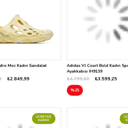
ydro Moc Kadın Sandalet
Adidas Vl Court Bold Kadın Sp
Ayakkabısı IH9139
9
₺2.849,99
₺4.799,00
₺3.599,25
%25
ÜCRETSIZ
ÜC
KARGO