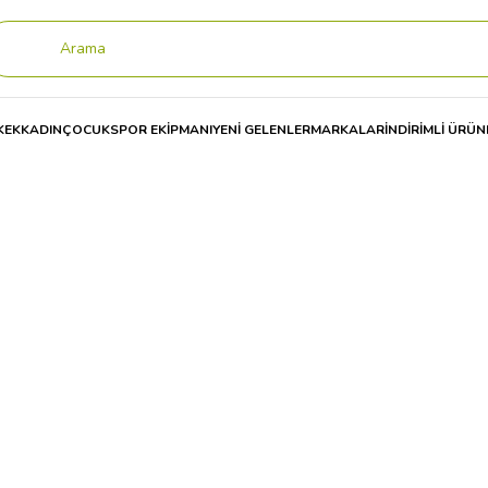
KEK
KADIN
ÇOCUK
SPOR EKİPMANI
YENİ GELENLER
MARKALAR
İNDİRİMLİ ÜRÜN