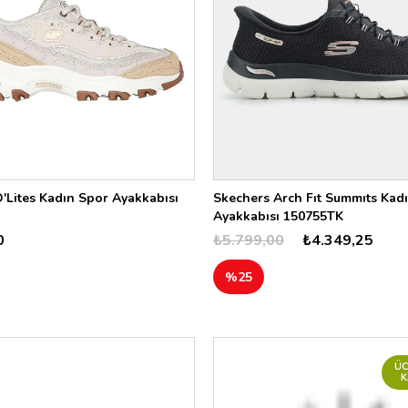
'Lites Kadın Spor Ayakkabısı
Skechers Arch Fıt Summıts Kad
Ayakkabısı 150755TK
0
₺5.799,00
₺4.349,25
%25
ÜC