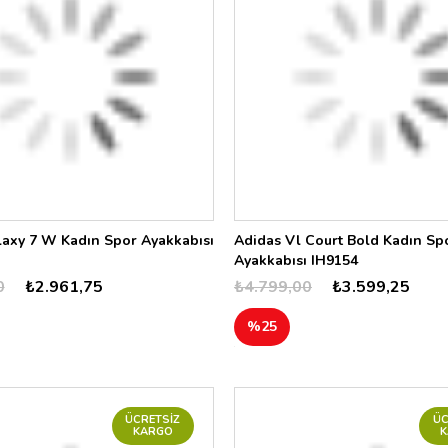
laxy 7 W Kadın Spor Ayakkabısı
Adidas Vl Court Bold Kadın Sp
Ayakkabısı IH9154
0
₺2.961,75
₺4.799,00
₺3.599,25
%25
ÜCRETSIZ
ÜC
KARGO