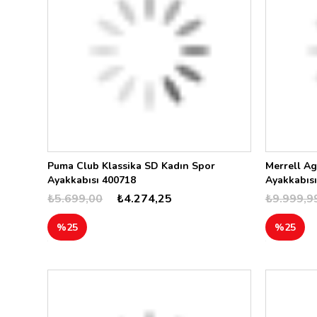
BBK
WSL
001
10011
100
101
103
02
01
Puma Club Klassika SD Kadın Spor
Merrell Ag
Ayakkabısı 400718
Ayakkabısı
04
₺5.699,00
₺4.274,25
₺9.999,9
03
CCBK
%25
%25
NVY
BKGD
TPE
BLK
CHAR