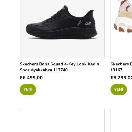
14
NTMT
WBKS
MULT
33141
105
785
OFNV
11913
Skechers Bobs Squad 4-Key Look Kadın
Skechers D
Spor Ayakkabısı 117740
13167
13
₺6.499,00
₺8.299,0
BKPR
NTPK
YENI
YENI
05
WOR
GYPK
33242
32242