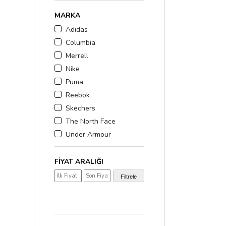
MARKA
Adidas
Columbia
Merrell
Nike
Puma
Reebok
Skechers
The North Face
Under Armour
FIYAT ARALIĞI
₺1.000,00 - ₺2.000,0
Filtrele
₺2.000,00 - ₺3.000,0
₺3.000,00 üzerinde
(1