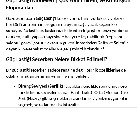
Güç Lastiği Modelleri | Çok Yönlü Direnç ve Kondisyon
Ekipmanları
Gozdespor.com
Güç Lastiği
koleksiyonu, farklı zorluk seviyeleriyle
her türlü antrenman programına uyum sağlayacak seçenekler
sunuyor. Bu lastikler, kaslarınızı izole ederek çalıştırmanıza yardımcı
olurken, hafif yapıları sayesinde her yere taşınabilir bir "cep spor
salonu" görevi görür. Sektörün güvenilir markaları
Delta
ve
Selex
’in
dayanıklı ve esnek modelleriyle gelişiminizi hızlandırın!
Güç Lastiği Seçerken Nelere Dikkat Edilmeli?
Bir güç lastiği seçerken sadece rengine değil, teknik özelliklerine de
odaklanmak antrenman verimliliğinizi belirler:
Direnç Seviyesi (Sertlik):
Lastikler genellikle renklerine göre
farklı direnç seviyeleri sunar. Hafif (Light), Orta (Medium) ve
Sert (Heavy) gibi seçenekler arasından seviyenize uygun olanı
seçmek, sakatlanma riskini azaltır.
Materyal Kalitesi:
%100 doğal lateks veya kaliteli kauçuktan
üretilen lastikler, yoğun antrenmanlarda kopmaya ve
deformasyona karşı daha dirençlidir.
Kullanım Amacı:
Kısa "loop" lastikler genellikle bacak ve kalça