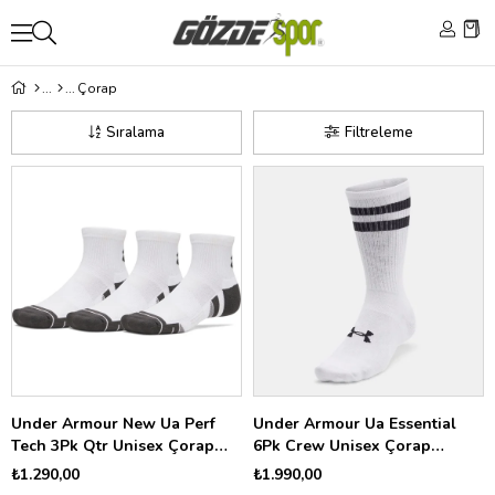
Çorap
Sıralama
Filtreleme
Under Armour New Ua Perf
Under Armour Ua Essential
Tech 3Pk Qtr Unisex Çorap
6Pk Crew Unisex Çorap
6015138
1387058
₺1.290,00
₺1.990,00