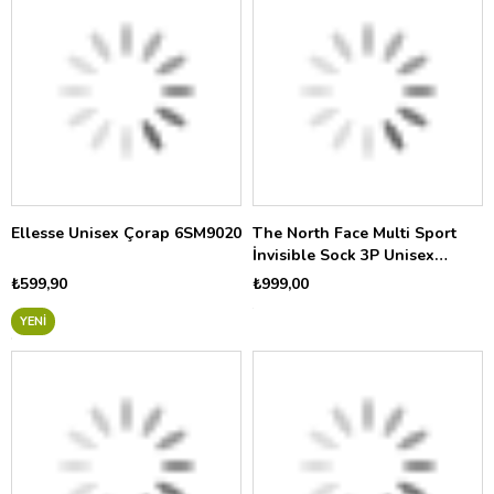
Ellesse Unisex Çorap 6SM9020
The North Face Multi Sport
İnvisible Sock 3P Unisex
Çorap NF0A8BRAFN41
₺599,90
₺999,00
YENI