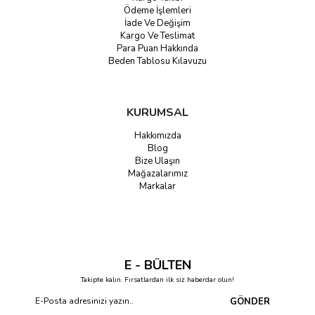
Ödeme İşlemleri
gün boyu ayakkabı içinde kalan ayaklar için nefes alabilir bir
İade Ve Değişim
ortam yaratır.
Kargo Ve Teslimat
Para Puan Hakkında
Her Adımda Kaliteyi Hissedin: Gozdespor.com
Beden Tablosu Kılavuzu
Salomon’un teknik gücünden Nike’ın ikonik tarzına kadar
aradığınız tüm
çorap modelleri
Gozdespor.com’da. Bilek çorabı,
patik çorap, dizaltı modeller ve termal seçeneklerle her mevsim
KURUMSAL
hazırlıklı olun. İhtiyacınıza en uygun
spor çorap
veya
outdoor çorap
paketlerini avantajlı fiyatlarla hemen keşfedin ve sağlığınızı
Hakkımızda
ayaklarınızdan başlatın!
Blog
Bize Ulaşın
Mağazalarımız
Markalar
E - BÜLTEN
Takipte kalın. Fırsatlardan ilk siz haberdar olun!
GÖNDER