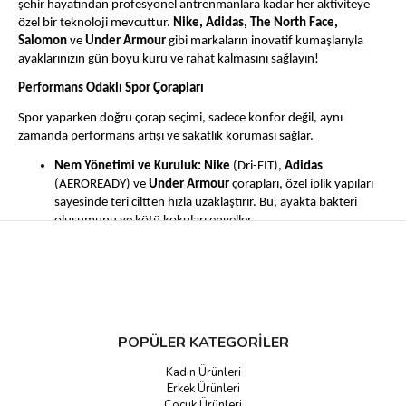
şehir hayatından profesyonel antrenmanlara kadar her aktiviteye
özel bir teknoloji mevcuttur.
Nike, Adidas, The North Face,
Salomon
ve
Under Armour
gibi markaların inovatif kumaşlarıyla
ayaklarınızın gün boyu kuru ve rahat kalmasını sağlayın!
Performans Odaklı Spor Çorapları
Spor yaparken doğru çorap seçimi, sadece konfor değil, aynı
zamanda performans artışı ve sakatlık koruması sağlar.
Nem Yönetimi ve Kuruluk:
Nike
(Dri-FIT),
Adidas
(AEROREADY) ve
Under Armour
çorapları, özel iplik yapıları
sayesinde teri ciltten hızla uzaklaştırır. Bu, ayakta bakteri
oluşumunu ve kötü kokuları engeller.
Yastıklama (Cushioning):
Darbe emici taban desteklerine
sahip modeller, basketbol ve koşu gibi yüksek tempolu
sporlarda eklemlere binen yükü azaltır.
Kompresyon Desteği:
Ayak kemerini destekleyen elastik
yapılar, çorabın ayakkabı içinde kaymasını önler ve kan
POPÜLER KATEGORİLER
dolaşımını destekleyerek yorgunluğu azaltır.
Kadın Ürünleri
Outdoor ve Termal Çorap Teknolojileri
Erkek Ürünleri
Çocuk Ürünleri