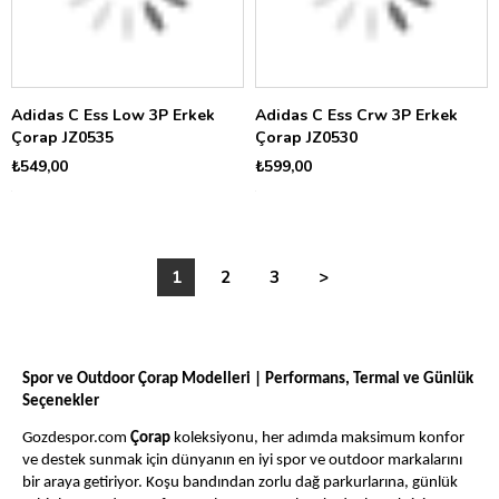
Adidas C Ess Low 3P Erkek
Adidas C Ess Crw 3P Erkek
Çorap JZ0535
Çorap JZ0530
₺549,00
₺599,00
1
2
3
>
Spor ve Outdoor Çorap Modelleri | Performans, Termal ve Günlük
Seçenekler
Gozdespor.com
Çorap
koleksiyonu, her adımda maksimum konfor
ve destek sunmak için dünyanın en iyi spor ve outdoor markalarını
bir araya getiriyor. Koşu bandından zorlu dağ parkurlarına, günlük