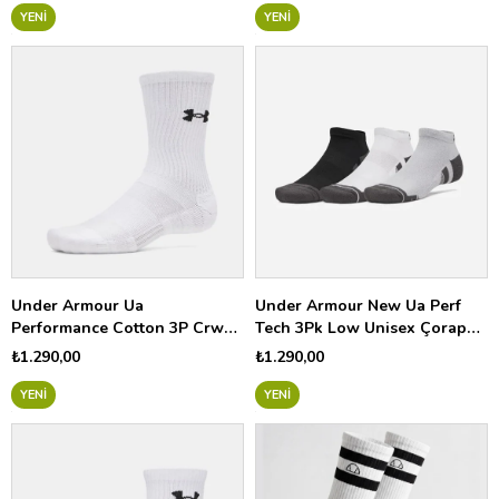
YENI
YENI
Under Armour Ua
Under Armour New Ua Perf
Performance Cotton 3P Crw
Tech 3Pk Low Unisex Çorap
Unisex Çorap 6009685
6015137
₺1.290,00
₺1.290,00
YENI
YENI