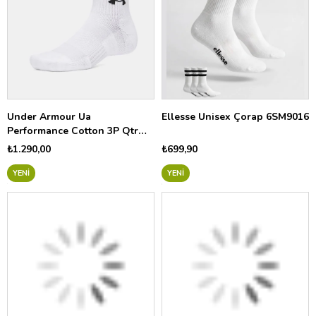
Under Armour Ua
Ellesse Unisex Çorap 6SM9016
Performance Cotton 3P Qtr
Unisex Çorap 6009686
₺1.290,00
₺699,90
YENI
YENI