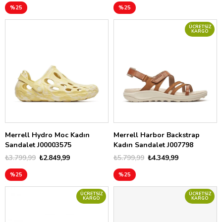
%25
%25
ÜCRETSIZ
KARGO
Merrell Hydro Moc Kadın
Merrell Harbor Backstrap
Sandalet J00003575
Kadın Sandalet J007798
₺3.799,99
₺2.849,99
₺5.799,99
₺4.349,99
%25
%25
ÜCRETSIZ
ÜCRETSIZ
KARGO
KARGO