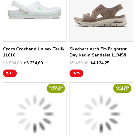
Crocs Crocband Unisex Terlik
Skechers Arch Fit-Brightest
11016
Day Kadın Sandalet 119458
₺3.594,00
₺3.234,60
₺5.499,00
₺4.124,25
%10
%25
ÜCRETSIZ
ÜCRETSIZ
KARGO
KARGO