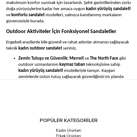
maksimum konfor sunmak için tasarlandı. Şehir gezintilerinden zorlu
doğa yürüyüşlerine kadar her amaca uygun
kadın yürüyüş sandaleti
ve
konforlu sandalet
modelleri, yalnızca kanıtlanmış markaların
güvencesiyle burada.
Outdoor Aktiviteler İçin Fonksiyonel Sandaletler
Engebeli arazilerde bile güvenli ve rahat adımlar atmanızı sağlayacak
teknik
kadın outdoor sandalet
serimiz.
Zemin Tutuşu ve Güvenlik:
Merrell
ve
The North Face
gibi
outdoor uzmanlarının
kaymaz taban
teknolojisine sahip
kadın yürüyüş sandaleti
modelleriyle tanışın. Kaygan
zeminlerde üstün tutuş sağlayarak güvenliğinizi ön planda
tutar.
Dayanıklılık ve Hızlı Kuruma:
Suya dayanıklı veya hızlı
kuruyan malzemelerden üretilmiştir. Bu özellik, nehir
geçişlerinde veya anlık yağışlarda sandaletlerinizin kısa sürede
kurumasına olanak tanır.
POPÜLER KATEGORİLER
Ayarlanabilir Destek:
Ayarlanabilir kayış ve ergonomik taban
yapıları, sandaletlerin ayağınıza tam oturmasını sağlayarak
Kadın Ürünleri
uzun süreli kullanımlarda bile konforu garanti eder.
Erkek Ürünleri