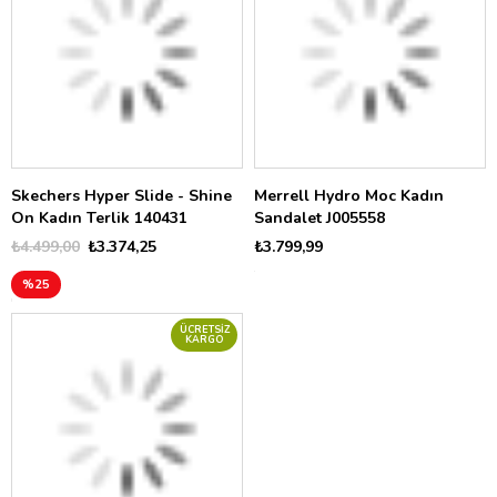
Skechers Hyper Slide - Shine
Merrell Hydro Moc Kadın
On Kadın Terlik 140431
Sandalet J005558
₺4.499,00
₺3.374,25
₺3.799,99
%25
ÜCRETSIZ
KARGO