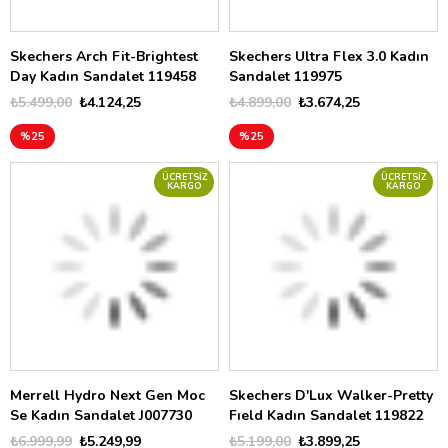
Skechers Arch Fit-Brightest
Skechers Ultra Flex 3.0 Kadın
Day Kadın Sandalet 119458
Sandalet 119975
₺5.499,00
₺4.124,25
₺4.899,00
₺3.674,25
%25
%25
ÜCRETSIZ
ÜCRETSIZ
KARGO
KARGO
Merrell Hydro Next Gen Moc
Skechers D'Lux Walker-Pretty
Se Kadın Sandalet J007730
Fıeld Kadın Sandalet 119822
₺6.999,99
₺5.249,99
₺5.199,00
₺3.899,25