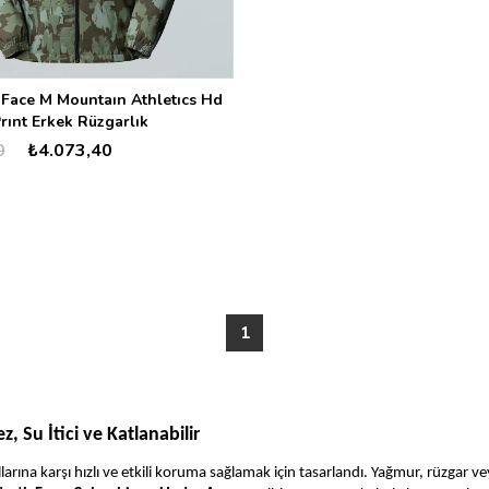
Face M Mountaın Athletıcs Hd
rınt Erkek Rüzgarlık
0
₺4.073,40
1
, Su İtici ve Katlanabilir
ına karşı hızlı ve etkili koruma sağlamak için tasarlandı. Yağmur, rüzgar vey