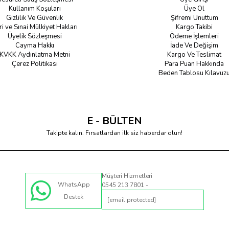
Kullanım Koşuları
Üye Ol
Gizlilik Ve Güvenlik
Şifremi Unuttum
ri ve Sınai Mülkiyet Hakları
Kargo Takibi
Üyelik Sözleşmesi
Ödeme İşlemleri
Cayma Hakkı
İade Ve Değişim
KVKK Aydınlatma Metni
Kargo Ve Teslimat
Çerez Politikası
Para Puan Hakkında
Beden Tablosu Kılavuz
E - BÜLTEN
Takipte kalın. Fırsatlardan ilk siz haberdar olun!
Müşteri Hizmetleri
WhatsApp
0545 213 7801 -
Destek
[email protected]