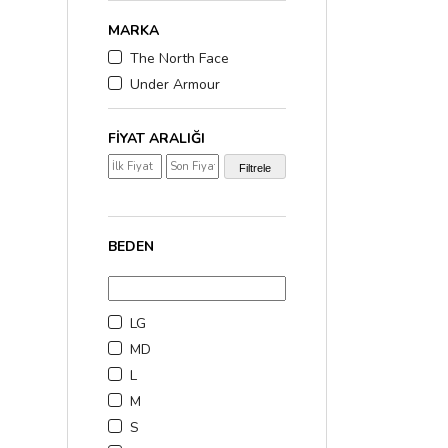
MARKA
The North Face
Under Armour
FIYAT ARALIĞI
₺2.000,00 - ₺3.000,0
Filtrele
₺3.000,00 üzerinde
(1
BEDEN
LG
MD
L
M
S