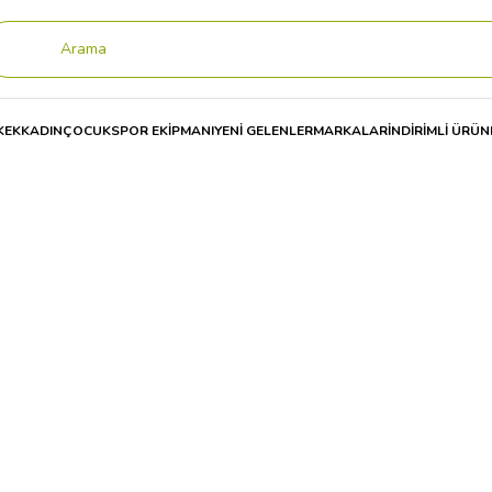
KEK
KADIN
ÇOCUK
SPOR EKİPMANI
YENİ GELENLER
MARKALAR
İNDİRİMLİ ÜRÜN