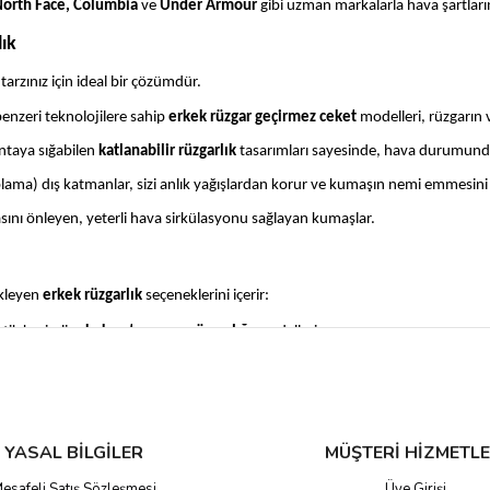
North Face, Columbia
ve
Under Armour
gibi uzman markalarla hava şartları
ık
rzınız için ideal bir çözümdür.
enzeri teknolojilere sahip
erkek rüzgar geçirmez ceket
modelleri, rüzgarın
ntaya sığabilen
katlanabilir rüzgarlık
tasarımları sayesinde, hava durumundan
ma) dış katmanlar, sizi anlık yağışlardan korur ve kumaşın nemi emmesini 
ını önleyen, yeterli hava sirkülasyonu sağlayan kumaşlar.
ekleyen
erkek rüzgarlık
seçeneklerini içerir:
tik kesimli
erkek antrenman rüzgarlığı
modelleri.
ma uygun, dayanıklı ve şık
erkek outdoor rüzgarlık
seçenekleri.
ni
erkek rüzgarlık
serilerini Gozdespor.com'da uygun fiyatlarla keşfedin. Şim
YASAL BİLGİLER
MÜŞTERİ HİZMETLE
esafeli Satış Sözleşmesi
Üye Girişi