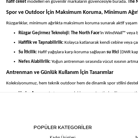
hafif ceket
modelleri en güvenilir markaların güvencesiyle burada.
The 
Spor ve Outdoor İçin Maksimum Koruma, Minimum Ağırl
Rüzgarlıklar, minimum ağırlıkta maksimum koruma sunarak aktif yaşam ta
Rüzgar Geçirmez Teknoloji:
The North Face
'in WindWall™ veya b
Hafiflik ve Taşınabilirlik:
Kolayca katlanarak kendi cebine veya ça
Su İticilik:
Hafif yağışlara karşı koruma sağlayan
su itici
(DWR kapla
Nefes Alabilirlik:
Yoğun antrenman sırasında vücut ısısının artmas
Antrenman ve Günlük Kullanım İçin Tasarımlar
Koleksiyonumuz, hem teknik outdoor hem de dinamik spor stilini dest
Under Armour:
Antrenman odaklı, nem yönetimi sağlayan ve atle
Columbia ve The North Face:
Hem doğada hem de şehirde kullanı
Ani Hava Değişimlerine Karşı Hazırlıklı Olun
The North Face, Columbia
ve
Under Armour
gibi lider markaların en ye
POPÜLER KATEGORİLER
hafif korumaya sahip olun!
Kadın Ürünleri
M