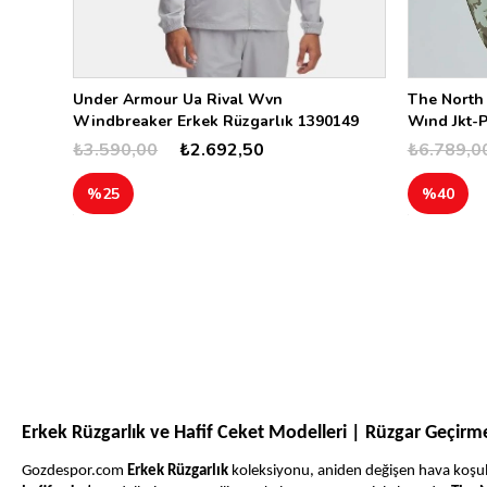
Under Armour Ua Rival Wvn
The North 
Windbreaker Erkek Rüzgarlık 1390149
Wınd Jkt-P
₺3.590,00
₺2.692,50
₺6.789,0
%25
%40
Erkek Rüzgarlık ve Hafif Ceket Modelleri | Rüzgar Geçirmez
Gozdespor.com
Erkek Rüzgarlık
koleksiyonu, aniden değişen hava koşullar