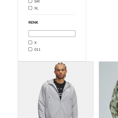
SM
XL
RENK
X
011