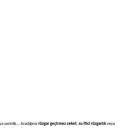
a serinlik... Aradığınız
rüzgar geçirmez ceket
,
su itici rüzgarlık
veya