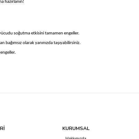
na hazırlanın!
 vücudu soğutma etkisini tamamen engeller.
 bağımsız olarak yanınızda taşıyabilirsiniz.
engeller.
di koleksiyonumuzu ziyaret edin ve her an yanınızda taşıyabileceğiniz
Rİ
KURUMSAL
Hakkımızda