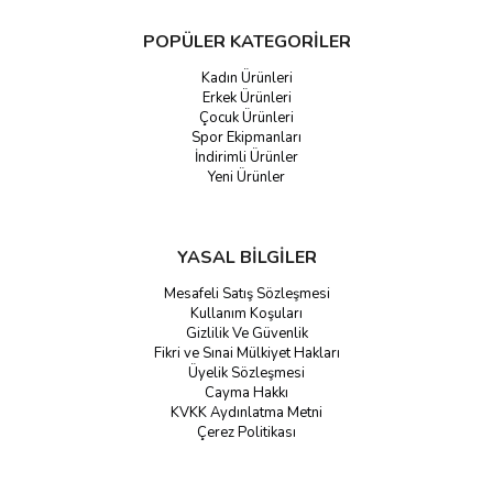
yine de yüksek top hızına dayanıklı olmalıdır.
Nike
ve
Adidas
gibi markaların
standart basketbol ağı
modelleri, resmi maç
POPÜLER KATEGORİLER
standartlarını karşılayan kalınlık ve düğüm yapısına sahiptir.
Kadın Ürünleri
Standart Ölçüler:
Tüm ağlarımız, standart pota çemberlerine
Erkek Ürünleri
kolayca takılabilir şekilde tasarlanmıştır.
Çocuk Ürünleri
Spor Ekipmanları
Ağ Kalınlığının Önemi
İndirimli Ürünler
Yeni Ürünler
Ağın kalınlığı ve düğüm yapısı, hem dayanıklılığı hem de oyun
deneyimini etkiler.
Uzun Ömürlü Kullanım:
Ağın kalınlığı (
milimetresi
), yırtılma
YASAL BİLGİLER
ve aşınmaya karşı direncini belirler. Kalın iplikli ağlar, özellikle
sert dış mekan oyunları için idealdir.
Mesafeli Satış Sözleşmesi
Kullanım Koşuları
"Swish" Sesi:
Doğru gerginlik ve düğüm sayısıyla üretilen
Gizlilik Ve Güvenlik
ağlar, top potadan isabetli geçtiğinde çıkan meşhur
"swish"
Fikri ve Sınai Mülkiyet Hakları
sesini
net bir şekilde duyurur, bu da motivasyonu artırır.
Üyelik Sözleşmesi
Cayma Hakkı
Güvenilir Markaların Basketbol Ağları
KVKK Aydınlatma Metni
Gozdespor.com'da
Çerez Politikası
Nike, Adidas, Tryon
ve
Selex
'in en yeni ve en dayanıklı
basketbol
ağı
modellerini Gozdespor.com'da keşfedin. Şimdi koleksiyonumuzu