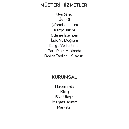
MÜŞTERİ HİZMETLERİ
ziyaret edin ve sahanızın potasını tamamlayın!
Üye Girişi
Üye Ol
Şifremi Unuttum
Kargo Takibi
Ödeme İşlemleri
İade Ve Değişim
Kargo Ve Teslimat
Para Puan Hakkında
Beden Tablosu Kılavuzu
KURUMSAL
Hakkımızda
Blog
Bize Ulaşın
Mağazalarımız
Markalar