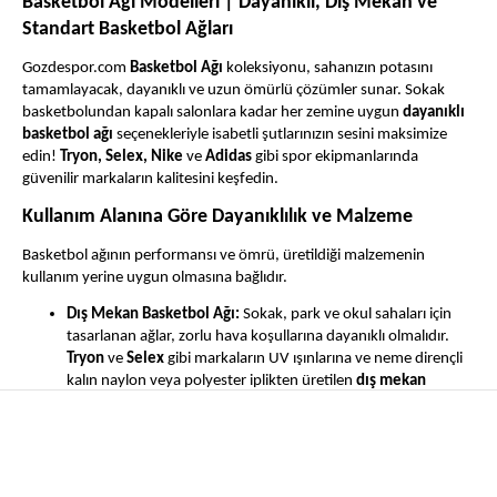
Basketbol Ağı Modelleri | Dayanıklı, Dış Mekan ve
Standart Basketbol Ağları
Gozdespor.com
Basketbol Ağı
koleksiyonu, sahanızın potasını
tamamlayacak, dayanıklı ve uzun ömürlü çözümler sunar. Sokak
basketbolundan kapalı salonlara kadar her zemine uygun
dayanıklı
basketbol ağı
seçenekleriyle isabetli şutlarınızın sesini maksimize
edin!
Tryon, Selex, Nike
ve
Adidas
gibi spor ekipmanlarında
güvenilir markaların kalitesini keşfedin.
Kullanım Alanına Göre Dayanıklılık ve Malzeme
Basketbol ağının performansı ve ömrü, üretildiği malzemenin
kullanım yerine uygun olmasına bağlıdır.
Dış Mekan Basketbol Ağı:
Sokak, park ve okul sahaları için
tasarlanan ağlar, zorlu hava koşullarına dayanıklı olmalıdır.
Tryon
ve
Selex
gibi markaların UV ışınlarına ve neme dirençli
kalın naylon veya polyester iplikten üretilen
dış mekan
basketbol ağı
modelleri, yıpranmaya karşı uzun süreli koruma
sağlar.
İç Mekan (Salon) Ağları:
Kapalı salonlarda kullanılan ağlar,
genellikle daha yumuşak ve esnek malzemeden yapılır, ancak