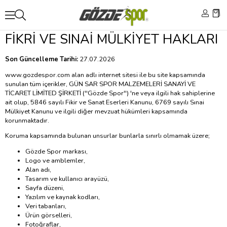
FİKRİ VE SINAİ MÜLKİYET HAKLARI
Son Güncelleme Tarihi:
27.07.2026
www.gozdespor.com alan adlı internet sitesi ile bu site kapsamında
sunulan tüm içerikler, GÜN SAR SPOR MALZEMELERİ SANAYİ VE
TİCARET LİMİTED ŞİRKETİ (''Gözde Spor'') 'ne veya ilgili hak sahiplerine
ait olup, 5846 sayılı Fikir ve Sanat Eserleri Kanunu, 6769 sayılı Sınai
Mülkiyet Kanunu ve ilgili diğer mevzuat hükümleri kapsamında
korunmaktadır.
Koruma kapsamında bulunan unsurlar bunlarla sınırlı olmamak üzere;
Gözde Spor markası,
Logo ve amblemler,
Alan adı,
Tasarım ve kullanıcı arayüzü,
Sayfa düzeni,
Yazılım ve kaynak kodları,
Veri tabanları,
Ürün görselleri,
Fotoğraflar,