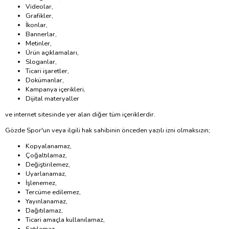
Videolar,
Grafikler,
İkonlar,
Bannerlar,
Metinler,
Ürün açıklamaları,
Sloganlar,
Ticari işaretler,
Dokümanlar,
Kampanya içerikleri,
Dijital materyaller
ve internet sitesinde yer alan diğer tüm içeriklerdir.
Gözde Spor'un veya ilgili hak sahibinin önceden yazılı izni olmaksızın;
Kopyalanamaz,
Çoğaltılamaz,
Değiştirilemez,
Uyarlanamaz,
İşlenemez,
Tercüme edilemez,
Yayınlanamaz,
Dağıtılamaz,
Ticari amaçla kullanılamaz,
Satılamaz,