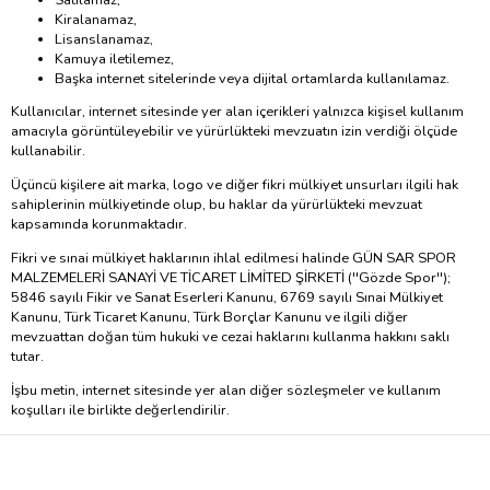
Kiralanamaz,
Lisanslanamaz,
Kamuya iletilemez,
Başka internet sitelerinde veya dijital ortamlarda kullanılamaz.
Kullanıcılar, internet sitesinde yer alan içerikleri yalnızca kişisel kullanım
amacıyla görüntüleyebilir ve yürürlükteki mevzuatın izin verdiği ölçüde
kullanabilir.
Üçüncü kişilere ait marka, logo ve diğer fikri mülkiyet unsurları ilgili hak
sahiplerinin mülkiyetinde olup, bu haklar da yürürlükteki mevzuat
kapsamında korunmaktadır.
Fikri ve sınai mülkiyet haklarının ihlal edilmesi halinde GÜN SAR SPOR
MALZEMELERİ SANAYİ VE TİCARET LİMİTED ŞİRKETİ (''Gözde Spor'');
5846 sayılı Fikir ve Sanat Eserleri Kanunu, 6769 sayılı Sınai Mülkiyet
Kanunu, Türk Ticaret Kanunu, Türk Borçlar Kanunu ve ilgili diğer
mevzuattan doğan tüm hukuki ve cezai haklarını kullanma hakkını saklı
tutar.
İşbu metin, internet sitesinde yer alan diğer sözleşmeler ve kullanım
koşulları ile birlikte değerlendirilir.