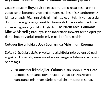
Boyunluk Modelleri | Spor ve Outdoor Boyunluk Çeşitleri
Gozdespor.com
Boyunluk
koleksiyonu, zorlu hava koşullarında
vücut ısınızı korumanız ve performansınızı kesintisiz sürdürmeniz
için tasarlandı. Rüzgarın etkisini minimize eden teknik kumaşlardan,
dondurucu soğuklar için üretilen termal dokulara kadar her türlü
ihtiyaca uygun seçenekleri keşfedin.
The North Face, Columbia,
Nike
ve
Merrell
gibi dünya lideri markaların inovatif teknolojileriyle
donatılmış boyunluk modelleriyle kışı konforlu geçirin!
Outdoor Boyunluklar: Doğa Sporlarında Maksimum Koruma
Doğa yürüyüşleri, dağcılık ve kamp aktivitelerinde boyun bölgesini
soğuktan korumak, genel vücut ısısını dengede tutmak için hayati
önem taşır.
Isı Yansıtıcı Teknolojiler:
Columbia
’nın ikonik
Omni-Heat
teknolojisine sahip boyunlukları, vücut ısınızı size geri
yansıtarak minimum ağırlıkla maksimum sıcaklık sunar.
Ekstrem Soğuk Koruması:
The North Face
’in yüksek kaliteli
polar (fleece) ve teknik yün karışımlı modelleri, rüzgar
geçirmeyen dokularıyla en sert hava koşullarında bile tam
koruma sağlar.