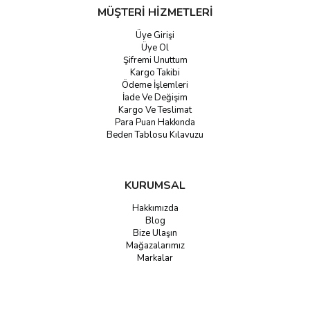
Doğru boyunluk seçimi, yapacağınız aktivitenin verimliliğini artırır:
MÜŞTERİ HİZMETLERİ
Üye Girişi
Özellik
Kullanım Alanı
Önerilen Marka
Üye Ol
Şifremi Unuttum
Dağcılık, Kayak, Kar
The North Face,
Kargo Takibi
Termal Polar
Yürüyüşü
Columbia
Ödeme İşlemleri
İade Ve Değişim
Kargo Ve Teslimat
Nefes Alabilir
Para Puan Hakkında
Koşu, Bisiklet, Futbol
Nike
(Dri-FIT)
Beden Tablosu Kılavuzu
Trekking, Outdoor
Rüzgar Korumalı
Merrell, Columbia
Maceraları
KURUMSAL
Hakkımızda
Kışlık Aksesuarın En Fonksiyonel Hali Gozdespor.com'da
Blog
Nike’ın hızı, The North Face’in dayanıklılığı ve Columbia’nın
Bize Ulaşın
Mağazalarımız
sıcaklığı
şimdi boynunuzda! Her tarza ve ihtiyaca hitap eden geniş
Markalar
renk seçeneğiyle en kaliteli
outdoor boyunluk
ve
spor boyunluk
modellerini Gozdespor.com güvencesiyle keşfedin. Avantajlı fiyatlar
ve hızlı teslimat seçenekleriyle kış hazırlıklarınızı tamamlamak için
hemen alışverişe başlayın!