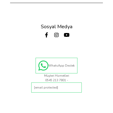
zamanda modern tasarımlarıyla şık bir görünüme sahiptir. Böylece,
outdoor aktivitelerinizde konforun tadını çıkarırken tarzınızı da
koruyabilirsiniz. Göz alıcı renk seçenekleri ve ergonomik
tasarımlarıyla hem günlük yaşamda hem de doğa yürüyüşlerinde
rahatlıkla kullanabilirsiniz.
Sosyal Medya
Hangi Etkinliklerde Tercih Edilmeli?
Merrell erkek outdoor ayakkabıları, geniş kullanım alanına sahiptir:
Trekking ve hiking gibi doğa sporları
Kampçılık ve uzun yürüyüşler
Yağışlı ve çamurlu hava koşulları
Kaygan zeminlerde güvenli yürüyüş
Gözde Spor’da Merrell Erkek Outdoor Ayakkabıları Sizi
WhatsApp Destek
Bekliyor
Müşteri Hizmetleri
Merrell erkek outdoor ayakkabılarının dayanıklılığını ve konforunu
0545 213 7801 -
deneyimlemek için Gözde Spor mağazalarını ziyaret edin. Gözde
Spor, geniş Merrell ürün yelpazesiyle doğa tutkunlarının ihtiyaçlarını
[email protected]
karşılıyor. Su geçirmez erkek botlarından trekking ayakkabılarına kadar
tüm modeller burada sizi bekliyor.
Merrell Erkek Outdoor Giyim: Mont, Polar ve Şapka
Seçenekleri