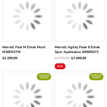
Merrell Past M Erkek Mont
Merrell Agility Peak 6 Erkek
M26PASTM
Spor Ayakkabısı J00005072
₺3.299,99
₺9.999,99
₺7.499,99
%25
ÜCRETSIZ
ÜCRETSIZ
KARGO
KARGO