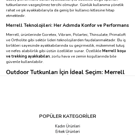
tutkunlarının vazgeçilmez tercihi olmuştur. Günlük kullanıma yönelik
rahat ve şık ayakkabılarıyla da geniş bir kullanıcı kitlesine hitap
etmektedir.
Merrell Teknolojileri: Her Adımda Konfor ve Performans
Merrell, ürünlerinde Goretex, Vibram, Polartec, Thinsulate, Primaloft
ve Ortholite gibi sektör lideri teknolojilerden faydalanmaktadır. Bu iş
birlikleri sayesinde ayakkabılarında su geçirmezlik, mükemmel tutuş
ve nefes alabilirlik gibi üstün özellikler sunar. Özellikle
Merrell koşu
ve trekking ayakkabıları
, zorlu hava ve zemin koşullarında bile
güvenle kullanılabilir.
Outdoor Tutkunları İçin İdeal Seçim: Merrell
Ayakkabıları
Merrell, trekking, kampçılık ve doğa yürüyüşleri için özel olarak
tasarlanmış outdoor ayakkabılarıyla dikkat çekiyor. Su geçirmez
yapısı, darbe emici tabanları ve dayanıklı dış yüzeyleriyle maceracı
ruhlara eşlik ediyor. Bunun yanı sıra günlük kullanım için tasarlanan
modelleri de şıklık ve konforu bir araya getiriyor.
POPÜLER KATEGORİLER
Merrell Ürün Yelpazesi: Ayakkabıdan Giyime
Kadın Ürünleri
Sadece ayakkabılarıyla değil, aynı zamanda şapka, tişört, tayt ve mont
Erkek Ürünleri