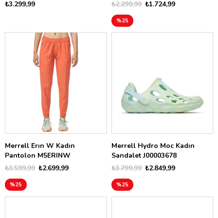
₺3.299,99
₺2.299,99
₺1.724,99
%25
Merrell Erın W Kadın
Merrell Hydro Moc Kadın
Pantolon M5ERINW
Sandalet J00003678
₺3.599,99
₺2.699,99
₺3.799,99
₺2.849,99
%25
%25