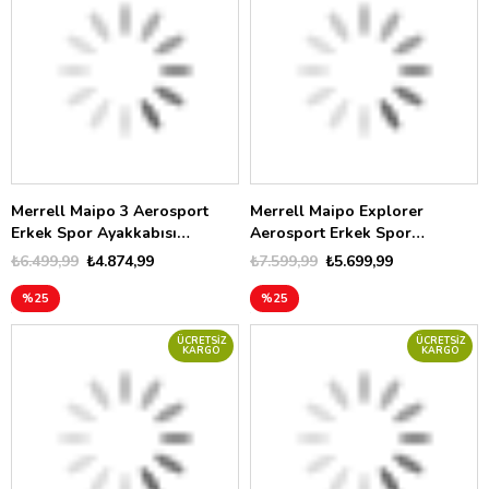
Merrell Maipo 3 Aerosport
Merrell Maipo Explorer
Erkek Spor Ayakkabısı
Aerosport Erkek Spor
J00003297
Ayakkabısı J00003456
₺6.499,99
₺4.874,99
₺7.599,99
₺5.699,99
%25
%25
ÜCRETSIZ
ÜCRETSIZ
KARGO
KARGO