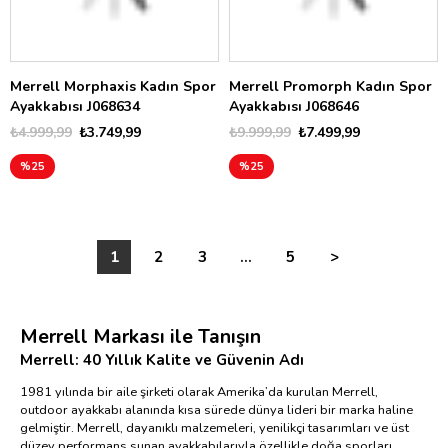
Merrell Morphaxis Kadın Spor
Merrell Promorph Kadın Spor
Ayakkabısı J068634
Ayakkabısı J068646
₺4.999,99
₺3.749,99
₺9.999,99
₺7.499,99
%25
%25
1
2
3
...
5
>
Merrell Markası ile Tanışın
Merrell: 40 Yıllık Kalite ve Güvenin Adı
1981 yılında bir aile şirketi olarak Amerika’da kurulan Merrell,
outdoor ayakkabı alanında kısa sürede dünya lideri bir marka haline
gelmiştir. Merrell, dayanıklı malzemeleri, yenilikçi tasarımları ve üst
düzey performans sunan ayakkabılarıyla özellikle doğa sporları