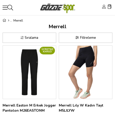
Merrell
Merrell
Sıralama
Filtreleme
ÜCRETSIZ
KARGO
Merrell Easton M Erkek Jogger
Merrell Lıly W Kadın Tayt
Pantolon M26EASTONM
M5LILYW