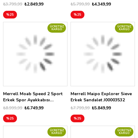
₺3.799,99
₺2.849,99
₺5.799,99
₺4.349,99
%25
%25
ÜCRETSIZ
ÜCRETSIZ
KARGO
KARGO
Merrell Moab Speed 2 Sport
Merrell Maipo Explorer Sieve
Erkek Spor Ayakkabısı
Erkek Sandalet J00003532
J00003464
₺8.999,99
₺6.749,99
₺7.799,99
₺5.849,99
%25
%25
ÜCRETSIZ
ÜCRETSIZ
KARGO
KARGO