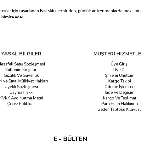
rcular için tasarlanan
Fastskin
serisinden, günlük antrenmanlarda maksim
minimize eder.
YASAL BİLGİLER
MÜŞTERİ HİZMETLE
irenç
esafeli Satış Sözleşmesi
Üye Girişi
Kullanım Koşuları
Üye Ol
k Conta
Gizlilik Ve Güvenlik
Şifremi Unuttum
ri ve Sınai Mülkiyet Hakları
Kargo Takibi
Üyelik Sözleşmesi
Ödeme İşlemleri
rüş
Cayma Hakkı
İade Ve Değişim
KVKK Aydınlatma Metni
Kargo Ve Teslimat
Çerez Politikası
Para Puan Hakkında
Beden Tablosu Kılavuz
zme gözlüğü modelleri
burada!
Speedo'nun profesyonel yarış gözlükleri
ızlı teslimat imkanıyla havuzun keyfini çıkarmaya hemen başlayın. Şimdi kol
E - BÜLTEN