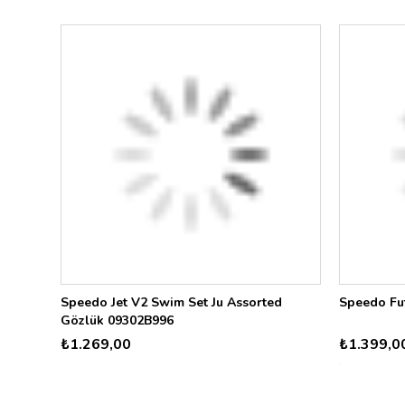
Speedo Jet V2 Swim Set Ju Assorted
Speedo Fut
Gözlük 09302B996
₺1.269,00
₺1.399,0