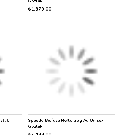
Gözlük
₺1.879,00
özlük
Speedo Bıofuse Reflx Gog Au Unisex
Gözlük
₺2.499,00