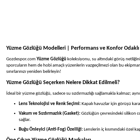
Yüzme Gözlüğü Modelleri | Performans ve Konfor Odaklı 
Gozdespor.com
Yüzme Gözlüğü
koleksiyonu, su altındaki görüş netliğin
sporcuların hem de hobi amaçlı yüzenlerin vazgeçilmezi olan bu ekipmanl
sınırlarınızı yeniden belirleyin!
Yüzme Gözlüğü Seçerken Nelere Dikkat Edilmeli?
İdeal bir yüzme gözlüğü, sadece su sızdırmazlığı sağlamakla kalmaz; ay
Lens Teknolojisi ve Renk Seçimi:
Kapalı havuzlar için görüşü kara
Vakum ve Sızdırmazlık (Gasket):
Gözlüğün çevresindeki silikon co
sağlar.
Buğu Önleyici (Anti-Fog) Özelliği:
Lenslerin iç kısmındaki özel k