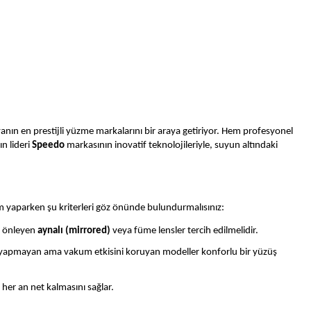
yanın en prestijli yüzme markalarını bir araya getiriyor. Hem profesyonel
n lideri
Speedo
markasının inovatif teknolojileriyle, suyun altındaki
m yaparken şu kriterleri göz önünde bulundurmalısınız:
yı önleyen
aynalı (mirrored)
veya füme lensler tercih edilmelidir.
askı yapmayan ama vakum etkisini koruyan modeller konforlu bir yüzüş
her an net kalmasını sağlar.