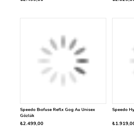
Speedo Bıofuse Reflx Gog Au Unisex
Speedo Hy
Gözlük
₺2.499,00
₺1.919,0