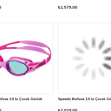
0
₺1.579,00
fuse 2.0 Ju Çocuk Gözlük
Speedo Bıofuse 2.0 Ju Çocuk G
0
₺2.029,00