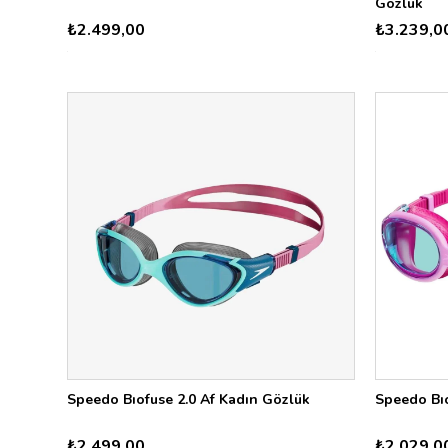
Gözlük
₺2.499,00
₺3.239,0
Speedo Bıofuse 2.0 Af Kadın Gözlük
Speedo Bıo
₺2.499,00
₺2.029,0