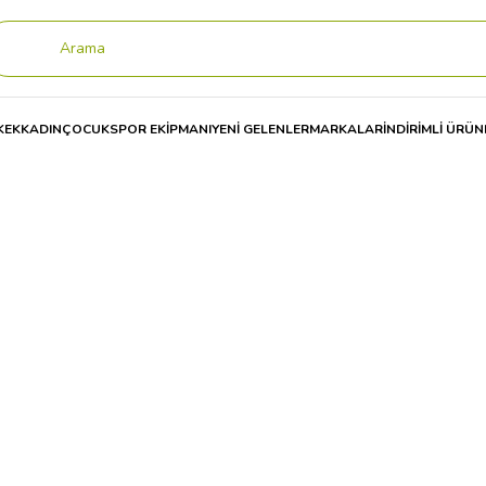
KEK
KADIN
ÇOCUK
SPOR EKİPMANI
YENİ GELENLER
MARKALAR
İNDİRİMLİ ÜRÜN