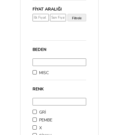
FIYAT ARALIĞI
₺1.000,00 - ₺2.000,0
Filtrele
₺2.000,00 - ₺3.000,0
₺3.000,00 üzerinde
(1
BEDEN
MISC
RENK
GRİ
PEMBE
X