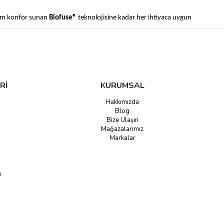
um konfor sunan
Biofuse®
teknolojisine kadar her ihtiyaca uygun
Rİ
KURUMSAL
Hakkımızda
Blog
Bize Ulaşın
Mağazalarımız
Markalar
u
nden
konfor odaklı günlük modellerine kadar tüm seçenekleri
eksiyonu inceleyin ve yüz yapınıza en uygun Speedo gözlüğü seçin!