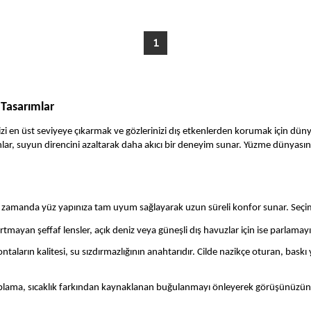
1
Tasarımlar
izi en üst seviyeye çıkarmak ve gözlerinizi dış etkenlerden korumak için dün
ar, suyun direncini azaltarak daha akıcı bir deneyim sunar. Yüzme dünyasını
nı zamanda yüz yapınıza tam uyum sağlayarak uzun süreli konfor sunar. Seçi
rtmayan şeffaf lensler, açık deniz veya güneşli dış havuzlar için ise parlama
ntaların kalitesi, su sızdırmazlığının anahtarıdır. Cilde nazikçe oturan, b
aplama, sıcaklık farkından kaynaklanan buğulanmayı önleyerek görüşünüzün 