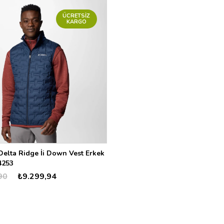
ÜCRETSIZ
KARGO
elta Ridge İi Down Vest Erkek
4253
90
₺9.299,94