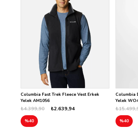
Columbia Fast Trek Fleece Vest Erkek
Columbia D
Yelek AM1056
Yelek WO
₺4.399,90
₺2.639,94
₺15.499,
%40
%40