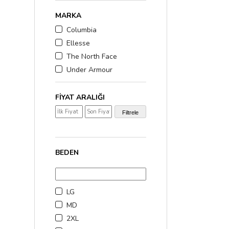
MARKA
Columbia
Ellesse
The North Face
Under Armour
FIYAT ARALIĞI
₺2.000,00 - ₺3.000,0
Filtrele
₺3.000,00 üzerinde
(3
BEDEN
LG
MD
2XL