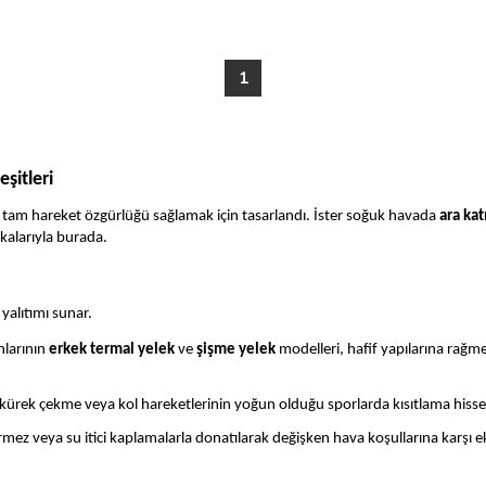
1
şitleri
 tam hareket özgürlüğü sağlamak için tasarlandı. İster soğuk havada
ara ka
alarıyla burada.
 yalıtımı sunar.
larının
erkek termal yelek
ve
şişme yelek
modelleri, hafif yapılarına rağme
 kürek çekme veya kol hareketlerinin yoğun olduğu sporlarda kısıtlama hiss
rmez veya su itici kaplamalarla donatılarak değişken hava koşullarına karşı 