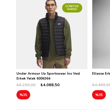
ÜCRETSIZ
KARGO
Under Armour Ua Sportswear İns Vest
Ellesse Er
Erkek Yelek 6006364
₺6.290,00
₺4.088,50
₺4.499,9
%35
%35