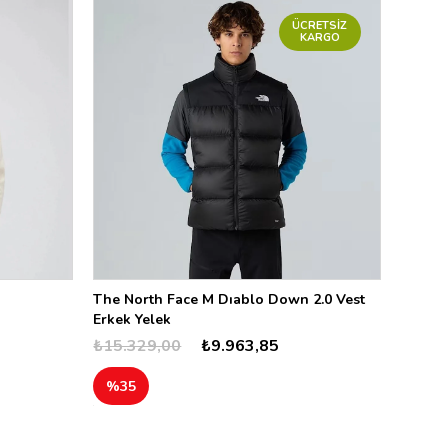
ÜCRETSIZ
KARGO
The North Face M Dıablo Down 2.0 Vest
Erkek Yelek
₺15.329,00
₺9.963,85
%35