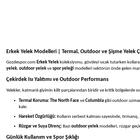
Erkek Yelek Modelleri | Termal, Outdoor ve Şişme Yelek Çe
Gozdespor.com
Erkek Yelek
koleksiyonu, gövdeyi sıcak tutarken kollara
yelek
,
outdoor yelek
ve
spor yeleği
modelleri sektörün önde gelen mark
Çekirdek Isı Yalıtımı ve Outdoor Performans
Yelekler, katmanlı giyimin kilit parçalarından biridir ve kritik bölgelerde ısı
Termal Koruma:
The North Face
ve
Columbia
gibi outdoor uzman
kalır.
Hareket Özgürlüğü:
Kolların serbest kalması sayesinde, tırmanış,
Rüzgar ve Suya Direnç:
Bazı
outdoor yelek
modelleri, rüzgar geçi
Günlük Kullanım ve Spor Şıklığı