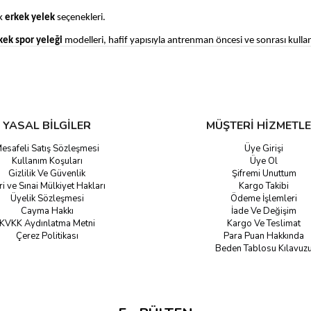
ak
erkek yelek
seçenekleri.
kek spor yeleği
modelleri, hafif yapısıyla antrenman öncesi ve sonrası kullanı
ek yelek
tasarımları, tişört, sweat veya gömleklerle kolayca kombinlenerek gü
rın en yeni
erkek yelek
serilerini Gozdespor.com'da keşfedin. Şimdi koleks
YASAL BİLGİLER
MÜŞTERİ HİZMETLE
esafeli Satış Sözleşmesi
Üye Girişi
Kullanım Koşuları
Üye Ol
Gizlilik Ve Güvenlik
Şifremi Unuttum
ri ve Sınai Mülkiyet Hakları
Kargo Takibi
Üyelik Sözleşmesi
Ödeme İşlemleri
Cayma Hakkı
İade Ve Değişim
KVKK Aydınlatma Metni
Kargo Ve Teslimat
Çerez Politikası
Para Puan Hakkında
Beden Tablosu Kılavuz