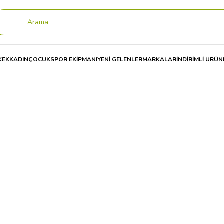
KEK
KADIN
ÇOCUK
SPOR EKİPMANI
YENİ GELENLER
MARKALAR
İNDİRİMLİ ÜRÜN