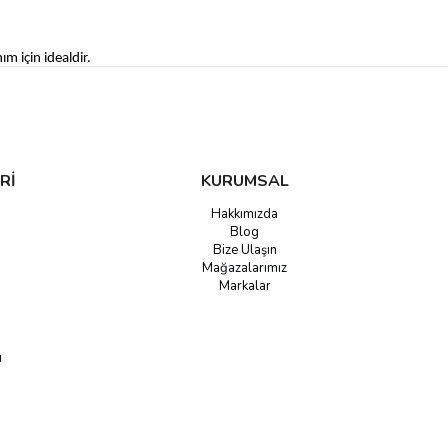
m için idealdir.
nlük şıklık sunar.
iyonumuzu ziyaret edin ve konforlu hareket özgürlüğünü yakalayın!
Rİ
KURUMSAL
Hakkımızda
Blog
Bize Ulaşın
Mağazalarımız
Markalar
u