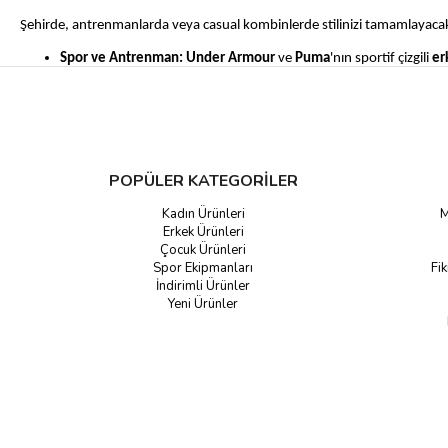
Şehirde, antrenmanlarda veya casual kombinlerde stilinizi tamamlayac
Spor ve Antrenman:
Under Armour
ve
Puma
'nın sportif çizgili
er
Casual ve Şık:
Ellesse
ve
2AS
gibi markaların modern kesimli
erk
Her Tarza Uygun En Fonksiyonel Yelekler
The North Face, Columbia, Under Armour, Puma
ve diğer lider markala
POPÜLER KATEGORİLER
Kadın Ürünleri
M
Erkek Ürünleri
Çocuk Ürünleri
Spor Ekipmanları
Fik
İndirimli Ürünler
Yeni Ürünler