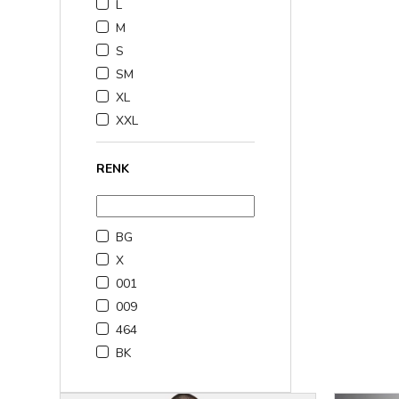
L
M
S
SM
XL
XXL
RENK
BG
X
001
009
464
BK