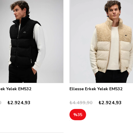
kek Yelek EM532
Ellesse Erkek Yelek EM532
0
₺2.924,93
₺4.499,90
₺2.924,93
%35