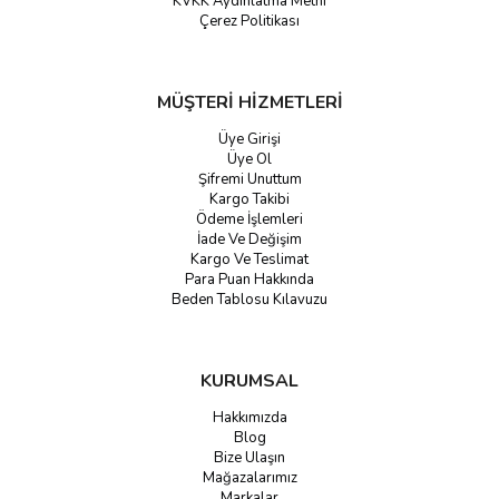
KVKK Aydınlatma Metni
sunduğu hava koşullarına dayanıklı, kalın iplikli
Kale Filesi
ve
Çerez Politikası
Ağ
seçenekleri, futbol sahalarının olmazsa olmazıdır.
Top Aksesuarları:
Top İğnesi
ve pompa gibi pratik
aksesuarlar, topların ideal hava basıncında kalmasını
MÜŞTERİ HİZMETLERİ
sağlayarak performans sürekliliğini destekler.
Üye Girişi
Çorap:
Teknik malzemeden üretilmiş
futbol çorap
modelleri,
Üye Ol
teri emerek ayak sağlığını korur ve ayakkabı içinde kaymayı
Şifremi Unuttum
Kargo Takibi
önler.
Ödeme İşlemleri
Sahaya Tam Hazırlık Gozdespor.com'da
İade Ve Değişim
Kargo Ve Teslimat
Puma, Adidas, Nike, Selex
ve
Tryon
'un tüm
futbol ekipmanları
Para Puan Hakkında
Beden Tablosu Kılavuzu
serilerini Gozdespor.com'da keşfedin. Şimdi koleksiyonumuzu
ziyaret edin ve kaleci eldiveninden futbol topuna, sahanın ihtiyacı
olan her şeyi tek adresten temin edin!
KURUMSAL
Hakkımızda
Blog
Bize Ulaşın
Mağazalarımız
Markalar