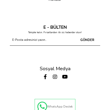
E - BÜLTEN
Takipte kalın. Fırsatlardan ilk siz haberdar olun!
GÖNDER
Sosyal Medya
WhatsApp Destek