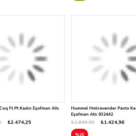
oq Ft Pt Kadın Eşofman Altı
Hummel Hmlrevender Pants Ka
Eşofman Altı 932442
0
₺2.474,25
₺1.899,95
₺1.424,96
%25