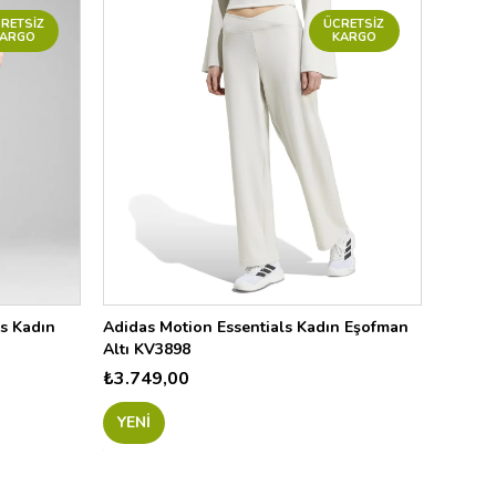
RETSIZ
ÜCRETSIZ
KARGO
KARGO
s Kadın
Adidas Motion Essentials Kadın Eşofman
Altı KV3898
₺3.749,00
YENI