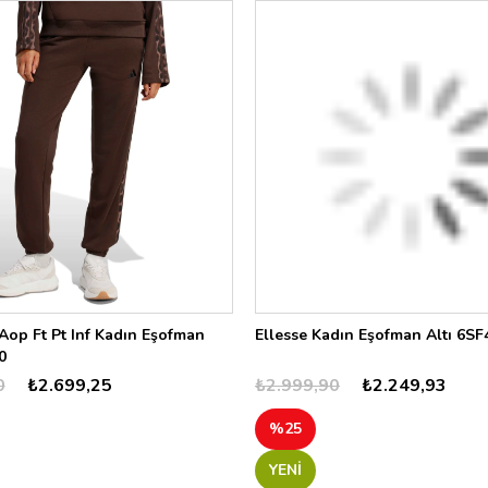
op Ft Pt Inf Kadın Eşofman
Ellesse Kadın Eşofman Altı 6SF
0
0
₺2.699,25
₺2.999,90
₺2.249,93
%25
YENI