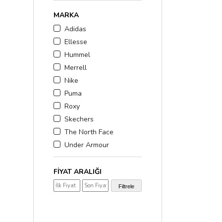
MARKA
Adidas
Ellesse
Hummel
Merrell
Nike
Puma
Roxy
Skechers
The North Face
Under Armour
FIYAT ARALIĞI
₺300,00 - ₺600,00
(1)
Filtrele
₺600,00 - ₺900,00
(5)
₺1.000,00 - ₺2.000,0