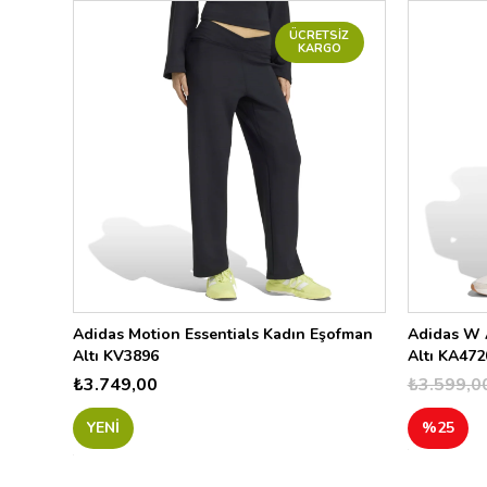
102
ÜCRETSIZ
KARGO
Adidas Motion Essentials Kadın Eşofman
Adidas W A
Altı KV3896
Altı KA472
₺3.749,00
₺3.599,0
YENI
%25