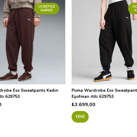
ÜCRETSIZ
ÜC
KARGO
robe Ess Sweatpants Kadın
Puma Wardrobe Ess Sweatpant
tı 629753
Eşofman Altı 629753
0
₺3.699,00
YENI