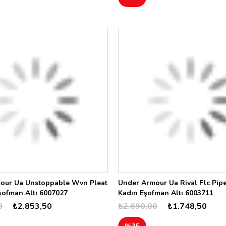
our Ua Unstoppable Wvn Pleat
Under Armour Ua Rival Flc Pip
şofman Altı 6007027
Kadın Eşofman Altı 6003711
0
₺2.853,50
₺2.690,00
₺1.748,50