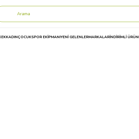
KEK
KADIN
ÇOCUK
SPOR EKİPMANI
YENİ GELENLER
MARKALAR
İNDİRİMLİ ÜRÜN