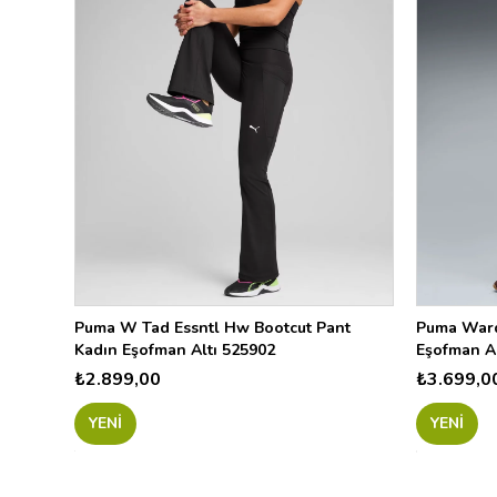
ECR
PNK1
9157
33
251
X
011
001
2001
003
036
100
Puma W Tad Essntl Hw Bootcut Pant
Puma Ward
Kadın Eşofman Altı 525902
Eşofman Al
01
₺2.899,00
₺3.699,0
BK
696
YENI
YENI
013
611