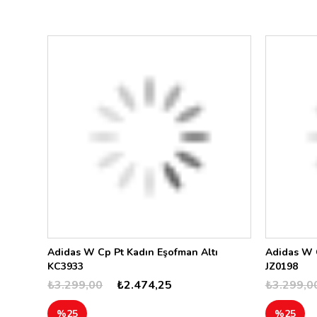
Adidas W Cp Pt Kadın Eşofman Altı
Adidas W C
KC3933
JZ0198
₺3.299,00
₺2.474,25
₺3.299,0
%25
%25