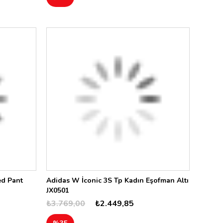
ed Pant
Adidas W İconic 3S Tp Kadın Eşofman Altı
JX0501
₺3.769,00
₺2.449,85