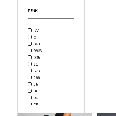
XL
RENK
XS
NV
OF
063
9963
035
11
673
299
35
BG
96
75
10010