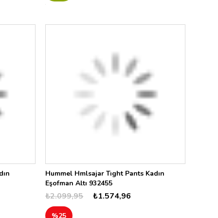
dın
Hummel Hmlsajar Tıght Pants Kadın
Eşofman Altı 932455
₺2.099,95
₺1.574,96
%25