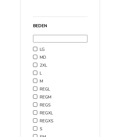
₺2.000,00 - ₺3.000,0
₺3.000,00 üzerinde
(9
BEDEN
LG
MD
2XL
L
M
REGL
REGM
REGS
REGXL
REGXS
S
SM