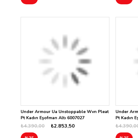
Under Armour Ua Unstoppable Wvn Pleat
Under Arm
Pt Kadın Eşofman Altı 6007027
Pt Kadın E
₺4.390,00
₺2.853,50
₺4.390,0