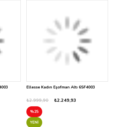
4003
Ellesse Kadın Eşofman Altı 6SF4003
₺2.999,90
₺2.249,93
%25
YENI