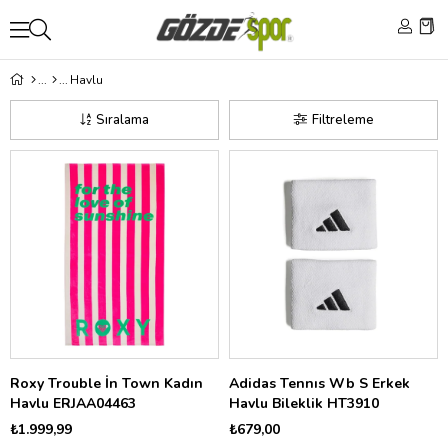
Havlu
Sıralama
Filtreleme
Roxy Trouble İn Town Kadın
Adidas Tennıs Wb S Erkek
Havlu ERJAA04463
Havlu Bileklik HT3910
₺1.999,99
₺679,00