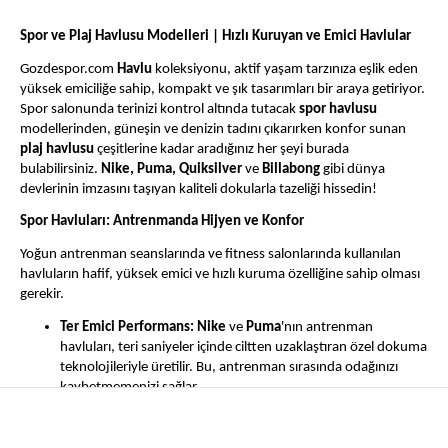
Spor ve Plaj Havlusu Modelleri | Hızlı Kuruyan ve Emici Havlular
Gozdespor.com
Havlu
koleksiyonu, aktif yaşam tarzınıza eşlik eden
yüksek emiciliğe sahip, kompakt ve şık tasarımları bir araya getiriyor.
Spor salonunda terinizi kontrol altında tutacak
spor havlusu
modellerinden, güneşin ve denizin tadını çıkarırken konfor sunan
plaj havlusu
çeşitlerine kadar aradığınız her şeyi burada
bulabilirsiniz.
Nike, Puma, Quiksilver
ve
Billabong
gibi dünya
devlerinin imzasını taşıyan kaliteli dokularla tazeliği hissedin!
Spor Havluları: Antrenmanda Hijyen ve Konfor
Yoğun antrenman seanslarında ve fitness salonlarında kullanılan
havluların hafif, yüksek emici ve hızlı kuruma özelliğine sahip olması
gerekir.
Ter Emici Performans:
Nike
ve
Puma
'nın antrenman
havluları, teri saniyeler içinde ciltten uzaklaştıran özel dokuma
teknolojileriyle üretilir. Bu, antrenman sırasında odağınızı
kaybetmemenizi sağlar.
Kompakt Tasarım:
Spor çantanızda minimum yer kaplayacak
şekilde tasarlanan hafif yapılı havlular, mobiliteyi artırır.