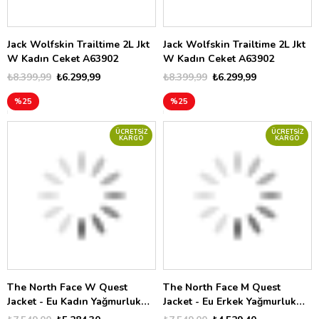
Jack Wolfskin Trailtime 2L Jkt
Jack Wolfskin Trailtime 2L Jkt
W Kadın Ceket A63902
W Kadın Ceket A63902
₺8.399,99
₺6.299,99
₺8.399,99
₺6.299,99
%25
%25
ÜCRETSIZ
ÜCRETSIZ
KARGO
KARGO
The North Face W Quest
The North Face M Quest
Jacket - Eu Kadın Yağmurluk
Jacket - Eu Erkek Yağmurluk
NF00A8BA21L1
NF00A8AZ6IH1