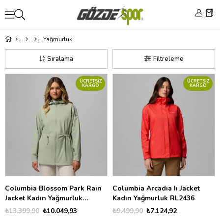
Yağmurluk
Sıralama
Filtreleme
ÜCRETSIZ
ÜCRETSIZ
KARGO
KARGO
Columbia Blossom Park Raın
Columbia Arcadıa Iı Jacket
Jacket Kadın Yağmurluk
Kadın Yağmurluk RL2436
WL8068
₺13.399,90
₺10.049,93
₺9.499,90
₺7.124,92