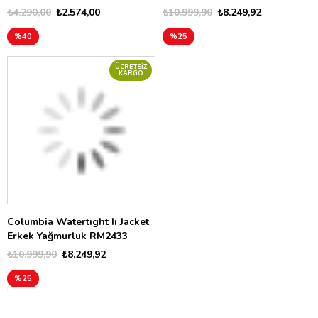
₺4.290,00
₺2.574,00
₺10.999,90
₺8.249,92
%40
%25
ÜCRETSIZ
KARGO
Columbia Watertıght Iı Jacket
Erkek Yağmurluk RM2433
₺10.999,90
₺8.249,92
%25