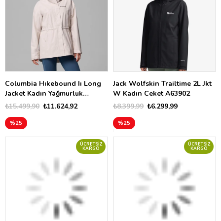
Columbia Hıkebound Iı Long
Jack Wolfskin Trailtime 2L Jkt
Jacket Kadın Yağmurluk
W Kadın Ceket A63902
XL0113
₺15.499,90
₺11.624,92
₺8.399,99
₺6.299,99
%25
%25
ÜCRETSIZ
ÜCRETSIZ
KARGO
KARGO