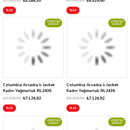
₺7.549,00
₺5.284,30
₺7.549,00
₺4.529,40
%30
%40
ÜCRETSIZ
ÜCRETSIZ
KARGO
KARGO
Columbia Arcadıa Iı Jacket
Columbia Arcadıa Iı Jacket
Kadın Yağmurluk RL2436
Kadın Yağmurluk RL2436
₺9.499,90
₺7.124,92
₺9.499,90
₺7.124,92
%25
%25
ÜCRETSIZ
ÜCRETSIZ
KARGO
KARGO