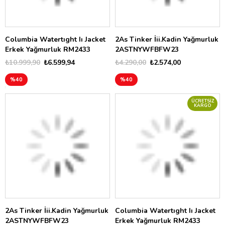
Columbia Watertıght Iı Jacket
2As Tinker İii.Kadin Yağmurluk
Erkek Yağmurluk RM2433
2ASTNYWFBFW23
₺10.999,90
₺6.599,94
₺4.290,00
₺2.574,00
%40
%40
ÜCRETSIZ
KARGO
2As Tinker İii.Kadin Yağmurluk
Columbia Watertıght Iı Jacket
2ASTNYWFBFW23
Erkek Yağmurluk RM2433