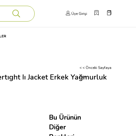
Üye Girişi
LER
< < Önceki Sayfaya
tıght Iı Jacket Erkek Yağmurluk
Dön
Bu Ürünün
Diğer