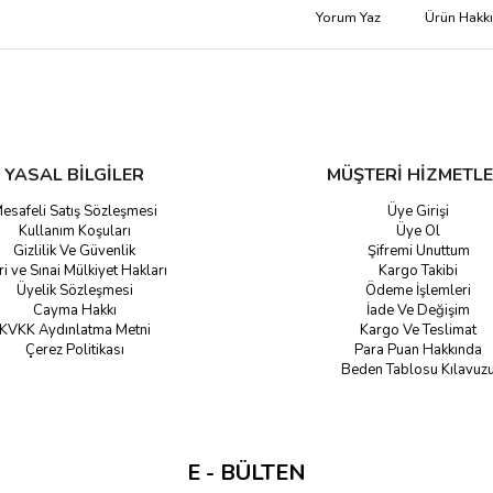
Yorum Yaz
Ürün Hakk
YASAL BİLGİLER
MÜŞTERİ HİZMETLE
esafeli Satış Sözleşmesi
Üye Girişi
Kullanım Koşuları
Üye Ol
Gizlilik Ve Güvenlik
Şifremi Unuttum
ri ve Sınai Mülkiyet Hakları
Kargo Takibi
Üyelik Sözleşmesi
Ödeme İşlemleri
Cayma Hakkı
İade Ve Değişim
KVKK Aydınlatma Metni
Kargo Ve Teslimat
Çerez Politikası
Para Puan Hakkında
Beden Tablosu Kılavuz
E - BÜLTEN