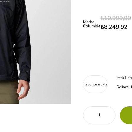
₺10.999,90
Marka
:
₺8.249,92
Columbia
İstek Lis
Favorilere Ekle
Gelince H