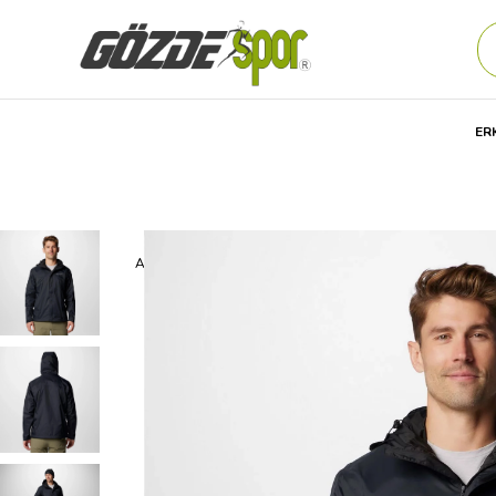
ER
Anasayfa
Erkek
GİYİM
Günlük
YAĞMURLUK
Colum