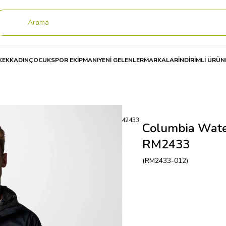
KEK
KADIN
ÇOCUK
SPOR EKİPMANI
YENİ GELENLER
MARKALAR
İNDİRİMLİ ÜRÜN
bia Watertıght Iı Jacket Erkek Yağmurluk RM2433
Columbia Water
RM2433
(RM2433-012)