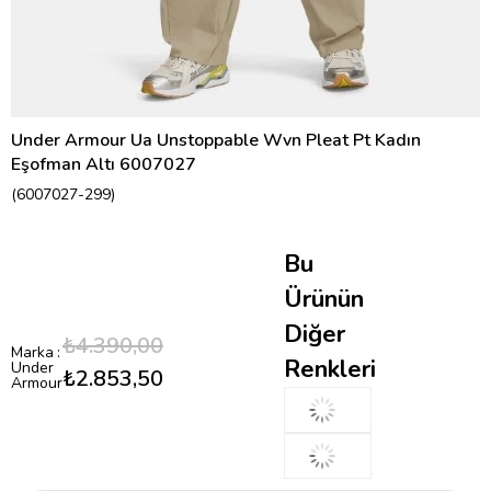
Under Armour Ua Unstoppable Wvn Pleat Pt Kadın
Eşofman Altı 6007027
(6007027-299)
Bu
Ürünün
Diğer
₺4.390,00
Marka
:
Renkleri
Under
₺2.853,50
Armour