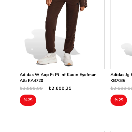
Adidas W Aop Ft Pt Inf Kadın Eşofman
Adidas Jg 
Altı KA4720
KB7036
₺3.599,00
₺2.699,25
₺2.699,0
%25
%25