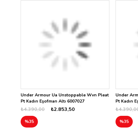
Under Armour Ua Unstoppable Wvn Pleat
Under Arm
Pt Kadın Eşofman Altı 6007027
Pt Kadın E
₺4.390,00
₺2.853,50
₺4.390,0
%35
%35