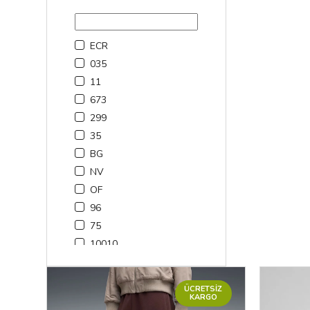
REGXS
S
ECR
SM
035
XL
11
XS
673
299
35
BG
NV
OF
96
75
10010
251
063
ÜCRETSIZ
9963
KARGO