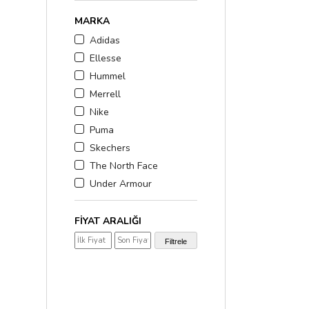
MARKA
Adidas
Ellesse
Hummel
Merrell
Nike
Puma
Skechers
The North Face
Under Armour
FIYAT ARALIĞI
₺600,00 - ₺900,00
(5)
Filtrele
₺1.000,00 - ₺2.000,0
₺2.000,00 - ₺3.000,0
₺3.000,00 üzerinde
(9