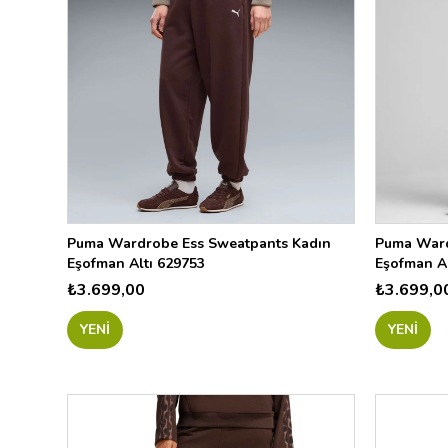
9157
33
X
001
2001
003
036
100
01
BK
Puma Wardrobe Ess Sweatpants Kadın
Puma Ward
Eşofman Altı 629753
Eşofman Al
696
₺3.699,00
₺3.699,0
013
611
YENI
YENI
102