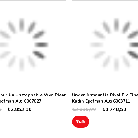
our Ua Unstoppable Wvn Pleat
Under Armour Ua Rival Flc Pip
şofman Altı 6007027
Kadın Eşofman Altı 6003711
0
₺2.853,50
₺2.690,00
₺1.748,50
%35