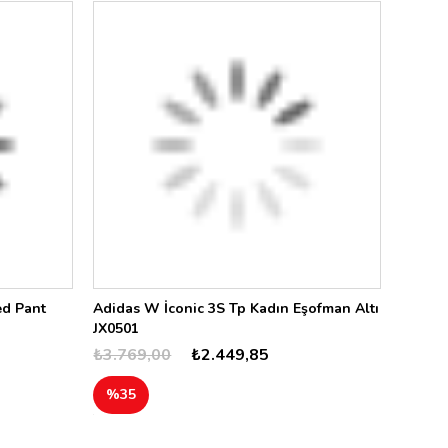
ed Pant
Adidas W İconic 3S Tp Kadın Eşofman Altı
JX0501
₺3.769,00
₺2.449,85
%35