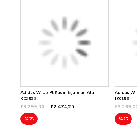
Adidas W Cp Pt Kadın Eşofman Altı
Adidas W C
KC3933
JZ0198
₺3.299,00
₺2.474,25
₺3.299,0
%25
%25