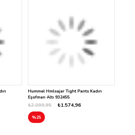
dın
Hummel Hmlsajar Tıght Pants Kadın
Eşofman Altı 932455
₺2.099,95
₺1.574,96
%25