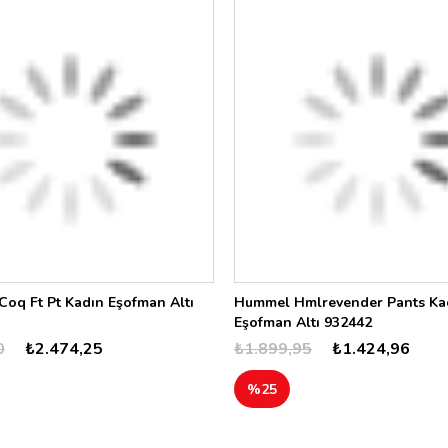
oq Ft Pt Kadın Eşofman Altı
Hummel Hmlrevender Pants Ka
Eşofman Altı 932442
0
₺2.474,25
₺1.899,95
₺1.424,96
%25