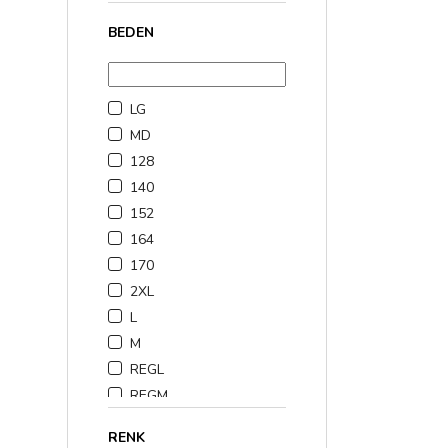
BEDEN
LG
MD
128
140
152
164
170
2XL
L
M
REGL
REGM
REGS
RENK
REGXL