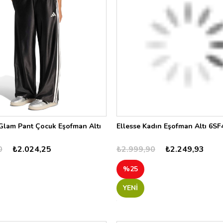
Glam Pant Çocuk Eşofman Altı
Ellesse Kadın Eşofman Altı 6SF
0
₺2.024,25
₺2.999,90
₺2.249,93
%25
YENI