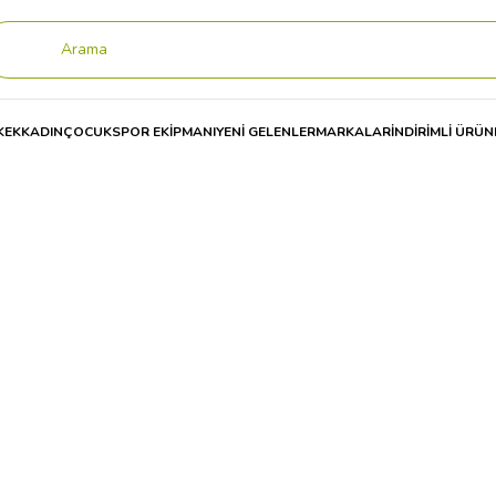
KEK
KADIN
ÇOCUK
SPOR EKİPMANI
YENİ GELENLER
MARKALAR
İNDİRİMLİ ÜRÜN