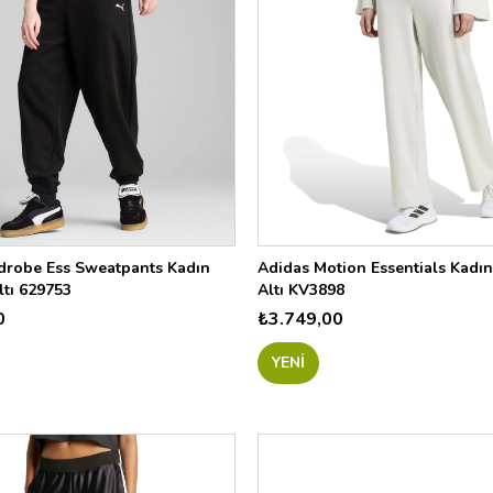
robe Ess Sweatpants Kadın
Adidas Motion Essentials Kadı
tı 629753
Altı KV3898
0
₺3.749,00
YENI