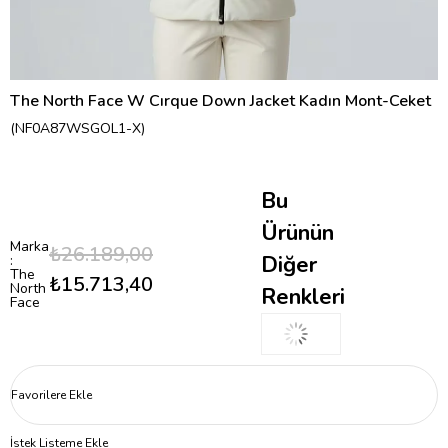
The North Face W Cırque Down Jacket Kadın Mont-Ceket
(NF0A87WSGOL1-X)
Bu
Ürünün
Marka
₺26.189,00
Diğer
:
The
₺15.713,40
North
Renkleri
Face
Favorilere Ekle
İstek Listeme Ekle