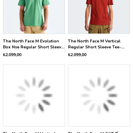
The North Face M Evolution
The North Face M Vertical
Box Nse Regular Short Sleeve
Regular Short Sleeve Tee-
Erkek Tişört NF0A8B6KG571
Grap Erkek Tişört
₺2.099,00
₺2.099,00
NF0A8GV1G6I1