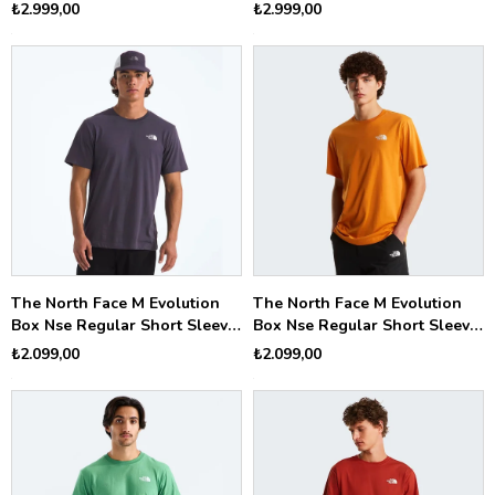
NF0A8CRULK51
NF0A8CRU8K21
₺2.999,00
₺2.999,00
The North Face M Evolution
The North Face M Evolution
Box Nse Regular Short Sleeve
Box Nse Regular Short Sleeve
Erkek Tişört NF0A8B6KG5O1
Erkek Tişört NF0A8B6KG5I1
₺2.099,00
₺2.099,00