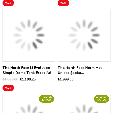
%25
%25
The North Face M Evolution
The North Face Norm Hat
Simple Dome Tank Erkek Atlet
Unisex Şapka
NF0A8FD4CQO1
NF0A7WHOXMO1
₺1.599,00
₺1.199,25
₺1.999,00
%25
ÜCRETSIZ
ÜCRETSIZ
KARGO
KARGO