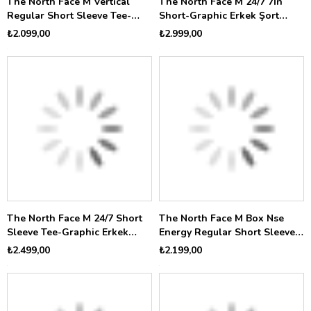
The North Face M Vertical
The North Face M 24/7 7İn
Regular Short Sleeve Tee-
Short-Graphic Erkek Şort
Grap Erkek Tişört
NF0A8G84JK31
₺2.099,00
₺2.999,00
NF0A8GV1FN41
The North Face M 24/7 Short
The North Face M Box Nse
Sleeve Tee-Graphic Erkek
Energy Regular Short Sleeve
Tişört NF0A8G83JK31
Te Erkek Tişört NF0A8G9VJK31
₺2.499,00
₺2.199,00