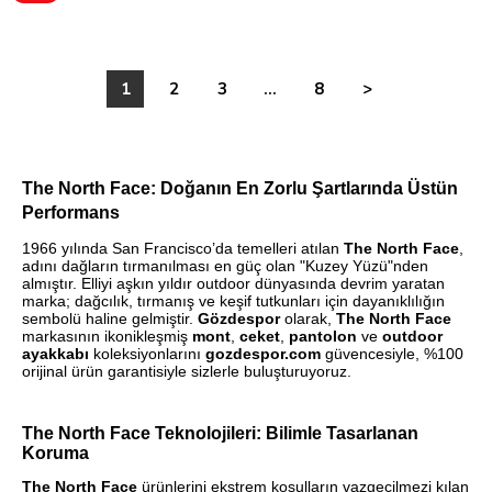
1
2
3
...
8
>
The North Face: Doğanın En Zorlu Şartlarında Üstün
Performans
1966 yılında San Francisco’da temelleri atılan
The North Face
,
adını dağların tırmanılması en güç olan "Kuzey Yüzü"nden
almıştır. Elliyi aşkın yıldır outdoor dünyasında devrim yaratan
marka; dağcılık, tırmanış ve keşif tutkunları için dayanıklılığın
sembolü haline gelmiştir.
Gözdespor
olarak,
The North Face
markasının ikonikleşmiş
mont
,
ceket
,
pantolon
ve
outdoor
ayakkabı
koleksiyonlarını
gozdespor.com
güvencesiyle, %100
orijinal ürün garantisiyle sizlerle buluşturuyoruz.
The North Face Teknolojileri: Bilimle Tasarlanan
Koruma
The North Face
ürünlerini ekstrem koşulların vazgeçilmezi kılan