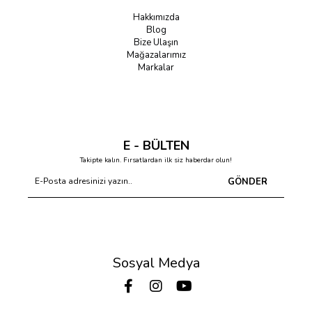
seçenekleri ve kamp alanlarında konfor sunan
terlik
modelleri.
Hakkımızda
•
Ekipman ve Aksesuar:
Zorlu tırmanışlara uygun dayanıklı
sırt
Blog
çantası
modelleri, ısıyı hapseden
bere
ve
eldiven
gibi
Bize Ulaşın
tamamlayıcı aksesuarlar.
Mağazalarımız
Markalar
Neden Gözdespor’dan The North Face Almalısınız?
Gozdespor.com
, outdoor tutkunlarına en iyi ekipmanları güvenli
hizmetle ulaştırır:
E - BÜLTEN
•
Orijinal Ürün Güvencesi:
Gözdespor
bünyesindeki tüm
The
Takipte kalın. Fırsatlardan ilk siz haberdar olun!
North Face
ürünleri %100 orijinaldir ve resmi tedarik zinciri
GÖNDER
üzerinden sizlere sunulur.
•
Teknik Destek ve Çeşitlilik:
Dağcılıktan kampçılığa kadar her
branşa uygun teknik donanıma ve zengin renk/beden
seçeneğine kolayca ulaşabilirsiniz.
•
Hızlı ve Güvenilir Teslimat:
Maceranıza ara vermeden
devam edebilmeniz için siparişleriniz
Gözdespor
hızıyla
Sosyal Medya
adresinize ulaştırılır.
•
Sürdürülebilirlik:
Geri dönüştürülmüş materyallerle üretilen
doğa dostu
The North Face
ürünlerini tercih ederek çevreye
katkıda bulunabilirsiniz.