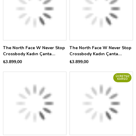
The North Face W Never Stop
The North Face W Never Stop
Crossbody Kadın Çanta
Crossbody Kadın Çanta
NF0A81DSG731
NF0A81DSFM21
₺3.899,00
₺3.899,00
ÜCRETSIZ
KARGO