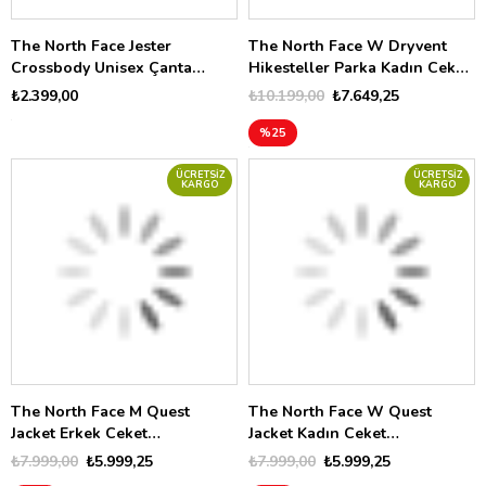
The North Face Jester
The North Face W Dryvent
Crossbody Unisex Çanta
Hikesteller Parka Kadın Ceket
NF0A52UC4H01
NF0A8G6ZJK31
₺2.399,00
₺10.199,00
₺7.649,25
%25
ÜCRETSIZ
ÜCRETSIZ
KARGO
KARGO
The North Face M Quest
The North Face W Quest
Jacket Erkek Ceket
Jacket Kadın Ceket
NF0A8G0RBRI1
NF0A8G12QLI1
₺7.999,00
₺5.999,25
₺7.999,00
₺5.999,25