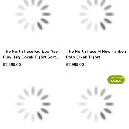
The North Face Kid Box Nse
The North Face M New Tanken
Play Reg Çocuk Tişört Şort
Polo Erkek Tişört
Set SetNF0A8G1HDGY1
NF0A8CRU2EL1
₺2.499,00
₺2.999,00
ÜCRETSIZ
KARGO