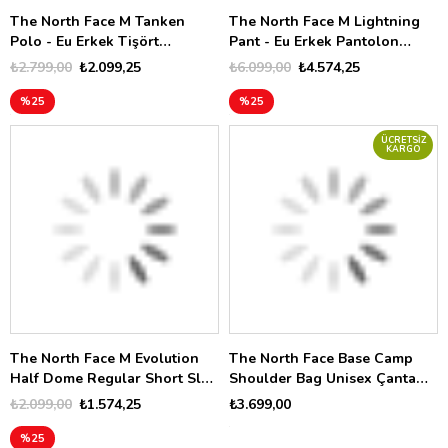
The North Face M Tanken
The North Face M Lightning
Polo - Eu Erkek Tişört
Pant - Eu Erkek Pantolon
NF0A2WAZG6I1
NF0A495N4H01
₺2.799,00
₺2.099,25
₺6.099,00
₺4.574,25
%25
%25
ÜCRETSIZ
KARGO
The North Face M Evolution
The North Face Base Camp
Half Dome Regular Short Slee
Shoulder Bag Unisex Çanta
Erkek Tişört NF0A8B6JLA91
NF0A8BK6BIA1
₺2.099,00
₺1.574,25
₺3.699,00
%25