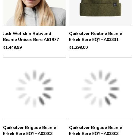
Jack Wolfskin Rotwand
Quiksilver Routıne Beanıe
Beanie Unisex Bere A61977
Erkek Bere EQYHA03331
₺1.449,99
₺1.299,00
Quiksilver Brıgade Beanıe
Quiksilver Brıgade Beanıe
Erkek Bere EQYHA03303
Erkek Bere EQYHA03303