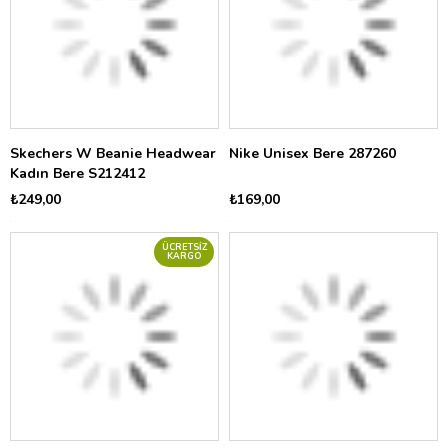
Skechers W Beanie Headwear
Nike Unisex Bere 287260
Kadın Bere S212412
₺249,00
₺169,00
ÜCRETSIZ
KARGO