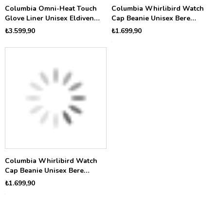
Columbia Omni-Heat Touch
Columbia Whirlibird Watch
Glove Liner Unisex Eldiven
Cap Beanie Unisex Bere
SU1022
CU9309
₺3.599,90
₺1.699,90
Columbia Whirlibird Watch
Cap Beanie Unisex Bere
CU9309
₺1.699,90