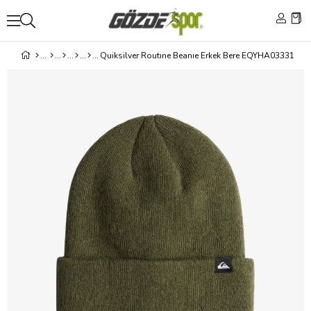
Quiksilver Routıne Beanıe Erkek Bere EQYHA03331