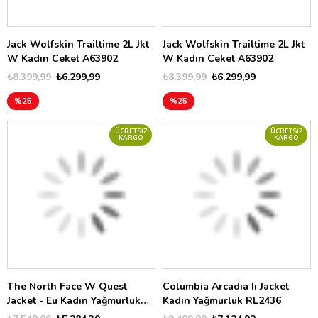
Jack Wolfskin Trailtime 2L Jkt
Jack Wolfskin Trailtime 2L Jkt
W Kadın Ceket A63902
W Kadın Ceket A63902
₺8.399,99
₺6.299,99
₺8.399,99
₺6.299,99
%25
%25
ÜCRETSIZ
ÜCRETSIZ
KARGO
KARGO
The North Face W Quest
Columbia Arcadıa Iı Jacket
Jacket - Eu Kadın Yağmurluk
Kadın Yağmurluk RL2436
NF00A8BA21L1