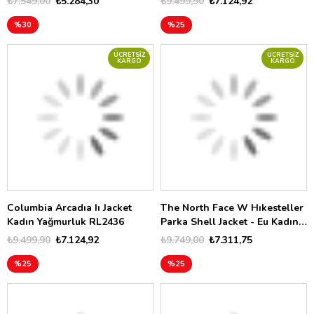
₺7.549,00
₺5.284,30
₺9.499,90
₺7.124,92
%30
%25
ÜCRETSIZ
ÜCRETSIZ
KARGO
KARGO
Columbia Arcadıa Iı Jacket
The North Face W Hıkesteller
Kadın Yağmurluk RL2436
Parka Shell Jacket - Eu Kadın
Yağmurluk NF0A3BVIQLI1
₺9.499,90
₺7.124,92
₺9.749,00
₺7.311,75
%25
%25