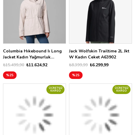
Columbia Hıkebound Iı Long
Jack Wolfskin Trailtime 2L Jkt
Jacket Kadın Yağmurluk
W Kadın Ceket A63902
XL0113
₺15.499,90
₺11.624,92
₺8.399,99
₺6.299,99
%25
%25
ÜCRETSIZ
ÜCRETSIZ
KARGO
KARGO