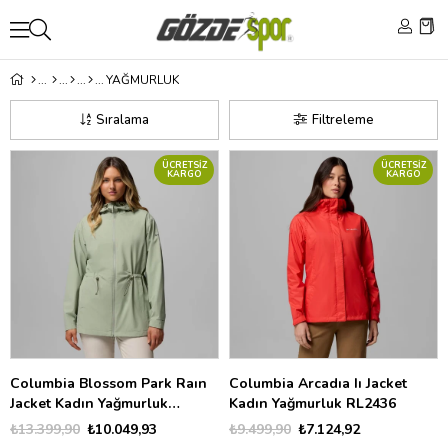
YAĞMURLUK
Sıralama
Filtreleme
ÜCRETSIZ
ÜCRETSIZ
KARGO
KARGO
Columbia Blossom Park Raın
Columbia Arcadıa Iı Jacket
Jacket Kadın Yağmurluk
Kadın Yağmurluk RL2436
WL8068
₺13.399,90
₺10.049,93
₺9.499,90
₺7.124,92