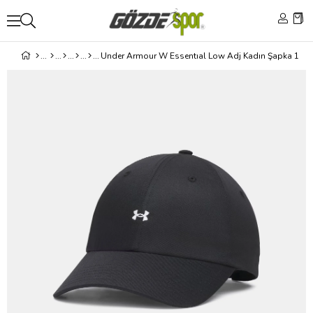
Under Armour W Essentıal Low Adj Kadın Şapka 136