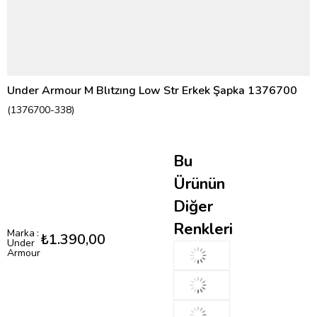
Under Armour M Blıtzıng Low Str Erkek Şapka 1376700
(1376700-338)
Bu
Ürünün
Diğer
Renkleri
Marka
:
₺1.390,00
Under
Armour