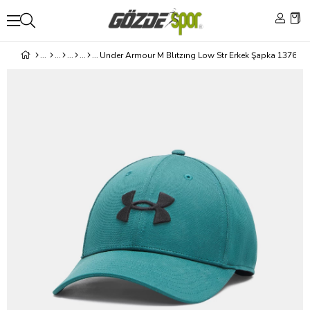
Under Armour M Blıtzıng Low Str Erkek Şapka 137670