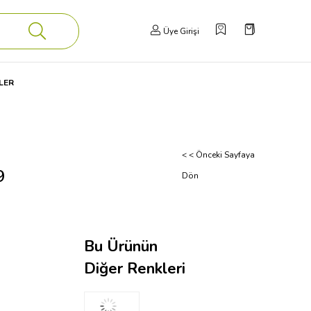
Üye Girişi
LER
< < Önceki Sayfaya
9
Dön
Bu Ürünün
Diğer Renkleri