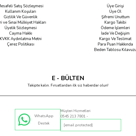
esafeli Satış Sözleşmesi
Üye Girişi
Kullanım Koşuları
Üye Ol
Gizlilik Ve Güvenlik
Şifremi Unuttum
ri ve Sınai Mülkiyet Hakları
Kargo Takibi
Üyelik Sözleşmesi
Ödeme İşlemleri
Cayma Hakkı
İade Ve Değişim
KVKK Aydınlatma Metni
Kargo Ve Teslimat
Çerez Politikası
Para Puan Hakkında
Beden Tablosu Kılavuz
E - BÜLTEN
Takipte kalın. Fırsatlardan ilk siz haberdar olun!
Müşteri Hizmetleri
WhatsApp
0545 213 7801 -
Destek
[email protected]