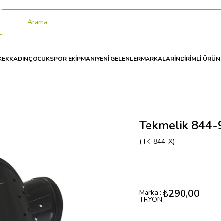
KEK
KADIN
ÇOCUK
SPOR EKİPMANI
YENİ GELENLER
MARKALAR
İNDİRİMLİ ÜRÜN
ELİK
Tekmelik 844-9
Tekmelik 844-
(TK-844-X)
₺290,00
Marka
:
TRYON