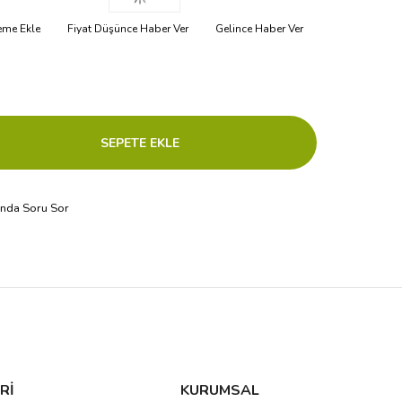
teme Ekle
Fiyat Düşünce Haber Ver
Gelince Haber Ver
ında Soru Sor
Rİ
KURUMSAL