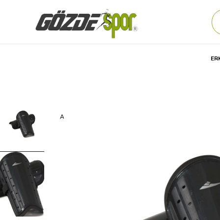
ER
Anasayfa
Unisex
AKSESUAR
Futbol Ürünleri
TEKM