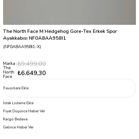
The North Face M Hedgehog Gore-Tex Erkek Spor
Ayakkabısı NF0A8AA958I1
(NF0A8AA958I1-X)
₺9.499,00
Marka
:
The
₺6.649,30
North
Face
Favorilere Ekle
İstek Listeme Ekle
Fiyat Düşünce Haber Ver
Kargo Bedava
Gelince Haber Ver