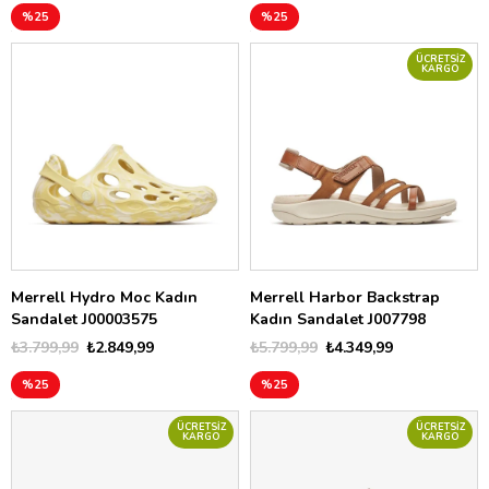
%25
%25
ÜCRETSIZ
KARGO
Merrell Hydro Moc Kadın
Merrell Harbor Backstrap
Sandalet J00003575
Kadın Sandalet J007798
₺3.799,99
₺2.849,99
₺5.799,99
₺4.349,99
%25
%25
ÜCRETSIZ
ÜCRETSIZ
KARGO
KARGO