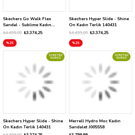
Skechers Go Walk Flex
Skechers Hyper Slide - Shine
Sandal - Sublime Kadın
On Kadın Terlik 140431
Sandalet 141451
₺4.499,00
₺3.374,25
₺4.499,00
₺3.374,25
%25
%25
ÜCRETSIZ
ÜCRETSIZ
KARGO
KARGO
Skechers Hyper Slide - Shine
Merrell Hydro Moc Kadın
On Kadın Terlik 140431
Sandalet J005558
₺4.499,00
₺3.374,25
₺3.799,99