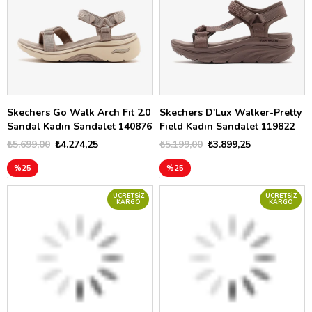
Skechers Go Walk Arch Fıt 2.0
Skechers D'Lux Walker-Pretty
Sandal Kadın Sandalet 140876
Fıeld Kadın Sandalet 119822
₺5.699,00
₺4.274,25
₺5.199,00
₺3.899,25
%25
%25
ÜCRETSIZ
ÜCRETSIZ
KARGO
KARGO