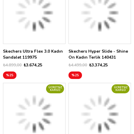
Skechers Ultra Flex 3.0 Kadın
Skechers Hyper Slide - Shine
Sandalet 119975
On Kadın Terlik 140431
₺4.899,00
₺3.674,25
₺4.499,00
₺3.374,25
%25
%25
ÜCRETSIZ
ÜCRETSIZ
KARGO
KARGO