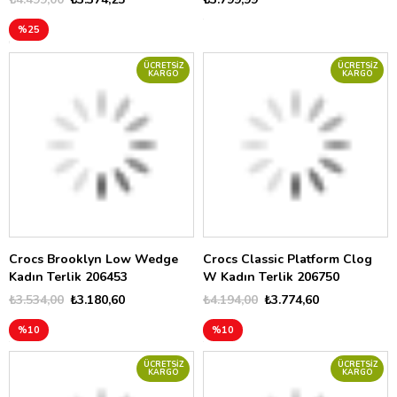
%25
ÜCRETSIZ
ÜCRETSIZ
KARGO
KARGO
Crocs Brooklyn Low Wedge
Crocs Classic Platform Clog
Kadın Terlik 206453
W Kadın Terlik 206750
₺3.534,00
₺3.180,60
₺4.194,00
₺3.774,60
%10
%10
ÜCRETSIZ
ÜCRETSIZ
KARGO
KARGO