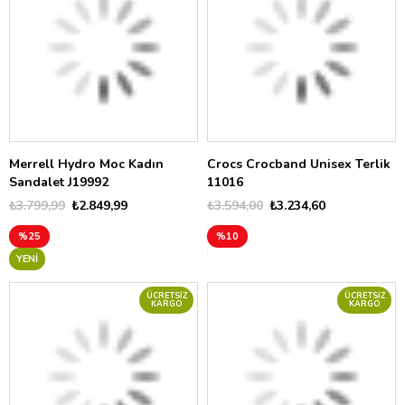
Merrell Hydro Moc Kadın
Crocs Crocband Unisex Terlik
Sandalet J19992
11016
₺3.799,99
₺2.849,99
₺3.594,00
₺3.234,60
%25
%10
YENI
ÜCRETSIZ
ÜCRETSIZ
KARGO
KARGO