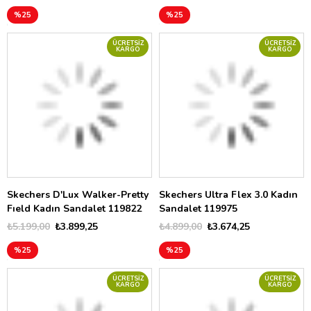
%25
%25
ÜCRETSIZ
ÜCRETSIZ
KARGO
KARGO
Skechers D'Lux Walker-Pretty
Skechers Ultra Flex 3.0 Kadın
Fıeld Kadın Sandalet 119822
Sandalet 119975
₺5.199,00
₺3.899,25
₺4.899,00
₺3.674,25
%25
%25
ÜCRETSIZ
ÜCRETSIZ
KARGO
KARGO