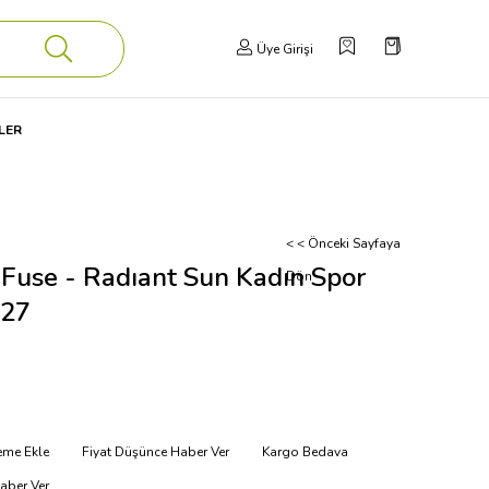
Üye Girişi
LER
< < Önceki Sayfaya
 Fuse - Radıant Sun Kadın Spor
Dön
327
teme Ekle
Fiyat Düşünce Haber Ver
Kargo Bedava
aber Ver