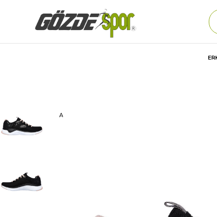
ER
Anasayfa
Kadın
AYAKKABI
Günlük
Spor Ayakkabıs