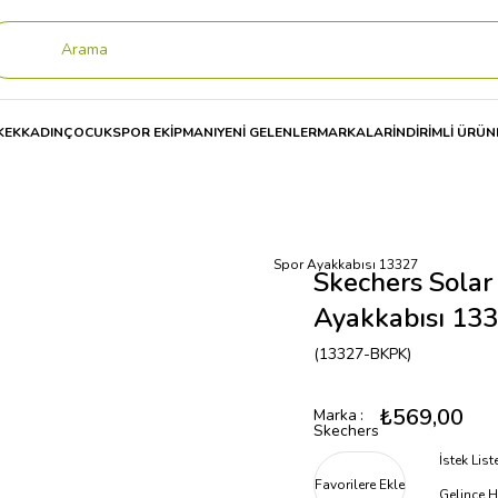
KEK
KADIN
ÇOCUK
SPOR EKİPMANI
YENİ GELENLER
MARKALAR
İNDİRİMLİ ÜRÜN
ı
Skechers Solar Fuse - Radıant Sun Kadın Spor Ayakkabısı 13327
Skechers Solar
Ayakkabısı 13
(13327-BKPK)
₺569,00
Marka
:
Skechers
İstek Lis
Favorilere Ekle
Gelince H