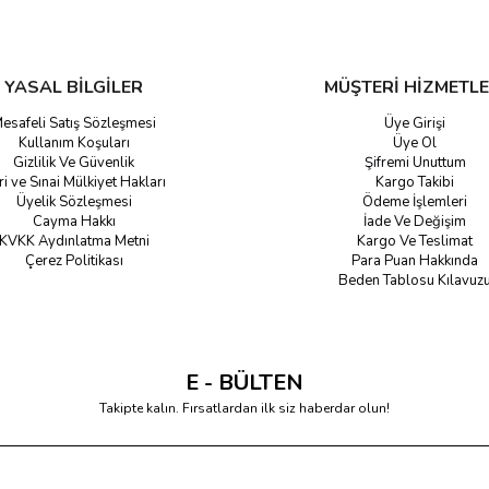
YASAL BİLGİLER
MÜŞTERİ HİZMETLE
esafeli Satış Sözleşmesi
Üye Girişi
Kullanım Koşuları
Üye Ol
Gizlilik Ve Güvenlik
Şifremi Unuttum
ri ve Sınai Mülkiyet Hakları
Kargo Takibi
Üyelik Sözleşmesi
Ödeme İşlemleri
Cayma Hakkı
İade Ve Değişim
KVKK Aydınlatma Metni
Kargo Ve Teslimat
Çerez Politikası
Para Puan Hakkında
Beden Tablosu Kılavuz
E - BÜLTEN
Takipte kalın. Fırsatlardan ilk siz haberdar olun!