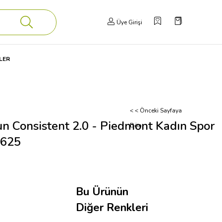
Üye Girişi
LER
< < Önceki Sayfaya
n Consistent 2.0 - Piedmont Kadın Spor
Dön
8625
Bu Ürünün
Diğer Renkleri