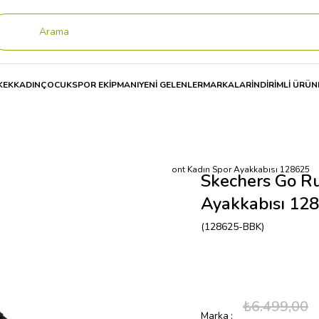
KEK
KADIN
ÇOCUK
SPOR EKİPMANI
YENİ GELENLER
MARKALAR
İNDİRİMLİ ÜRÜN
ı
Skechers Go Run Consistent 2.0 - Piedmont Kadın Spor Ayakkabısı 128625
Skechers Go Ru
Ayakkabısı 12
(128625-BBK)
₺6.499,00
Marka
: