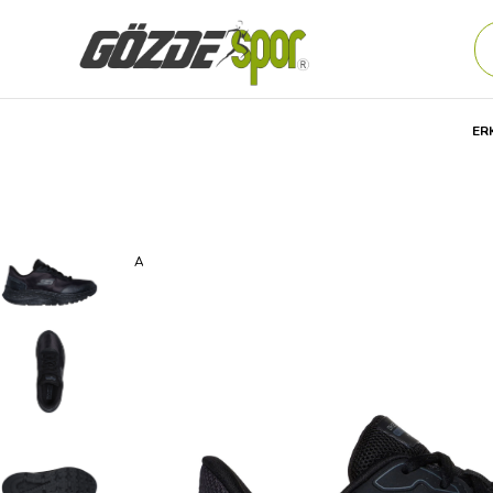
ER
Anasayfa
Kadın
AYAKKABI
Günlük
Spor Ayakkabıs