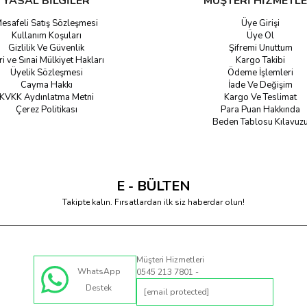
YASAL BİLGİLER
MÜŞTERİ HİZMETLE
esafeli Satış Sözleşmesi
Üye Girişi
Kullanım Koşuları
Üye Ol
Gizlilik Ve Güvenlik
Şifremi Unuttum
ri ve Sınai Mülkiyet Hakları
Kargo Takibi
Üyelik Sözleşmesi
Ödeme İşlemleri
Cayma Hakkı
İade Ve Değişim
KVKK Aydınlatma Metni
Kargo Ve Teslimat
Çerez Politikası
Para Puan Hakkında
Beden Tablosu Kılavuz
E - BÜLTEN
Takipte kalın. Fırsatlardan ilk siz haberdar olun!
Müşteri Hizmetleri
WhatsApp
0545 213 7801 -
Destek
[email protected]