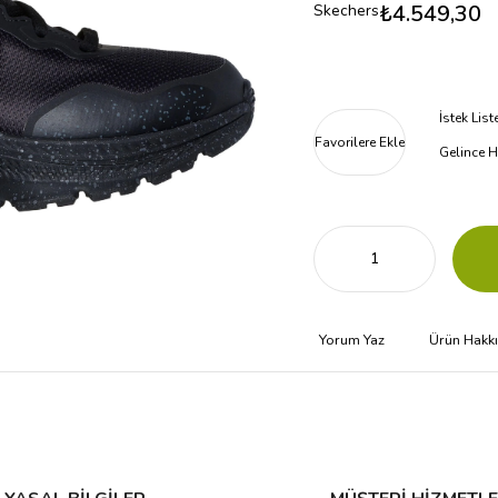
₺4.549,30
Skechers
İstek Lis
Favorilere Ekle
Gelince H
Yorum Yaz
Ürün Hakk