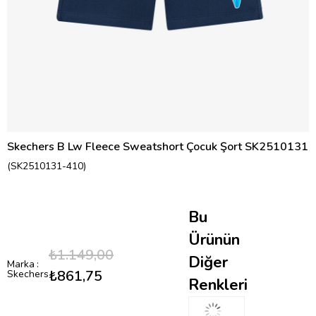
Skechers B Lw Fleece Sweatshort Çocuk Şort SK2510131
(SK2510131-410)
Bu
Ürünün
₺1.149,00
Diğer
Marka
:
₺861,75
Skechers
Renkleri