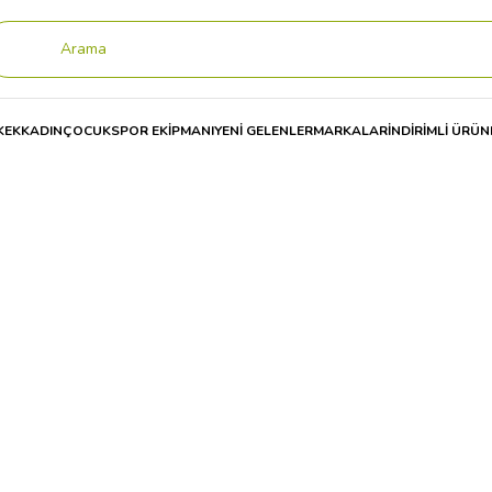
KEK
KADIN
ÇOCUK
SPOR EKİPMANI
YENİ GELENLER
MARKALAR
İNDİRİMLİ ÜRÜN