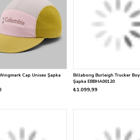
Wıngmark Cap Unisex Şapka
Billabong Burleigh Trucker Bo
Şapka EBBHA00120
0
₺1.099,99