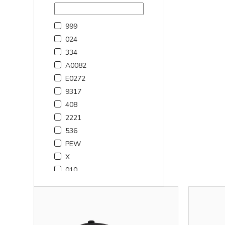
999
024
334
A0082
E0272
9317
408
2221
536
PEW
X
010
001
2001
100
600