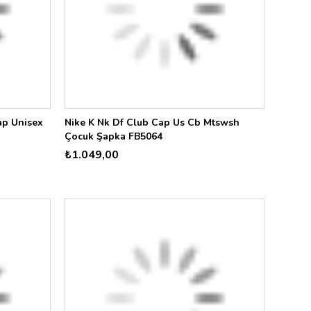
ap Unisex
Nike K Nk Df Club Cap Us Cb Mtswsh
Çocuk Şapka FB5064
₺1.049,00