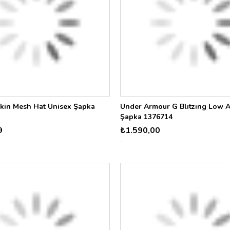
skin Mesh Hat Unisex Şapka
Under Armour G Blıtzıng Low 
Şapka 1376714
9
₺1.590,00