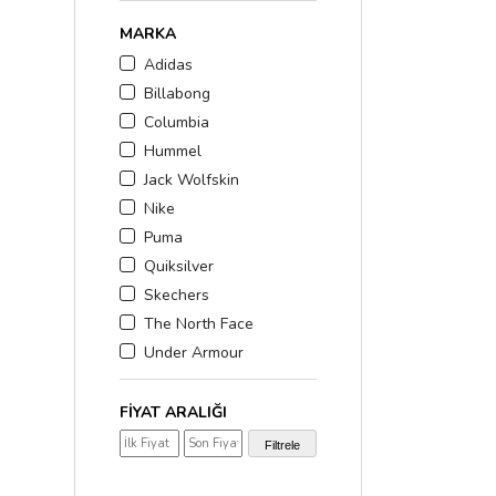
MARKA
Adidas
Billabong
Columbia
Hummel
Jack Wolfskin
Nike
Puma
Quiksilver
Skechers
The North Face
Under Armour
FIYAT ARALIĞI
₺600,00 - ₺900,00
(8)
Filtrele
₺1.000,00 - ₺2.000,0