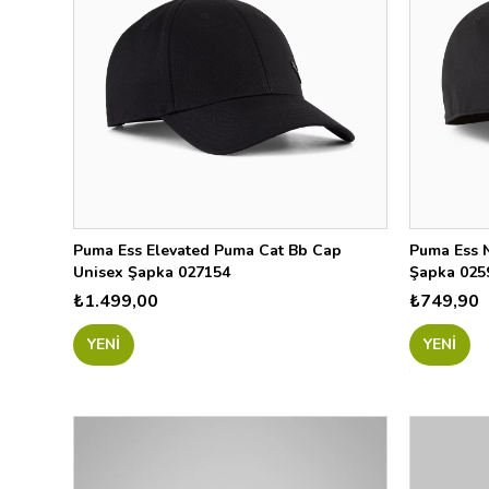
01
831
Puma Ess Elevated Puma Cat Bb Cap
Puma Ess 
Unisex Şapka 027154
Şapka 025
₺1.499,00
₺749,90
YENI
YENI