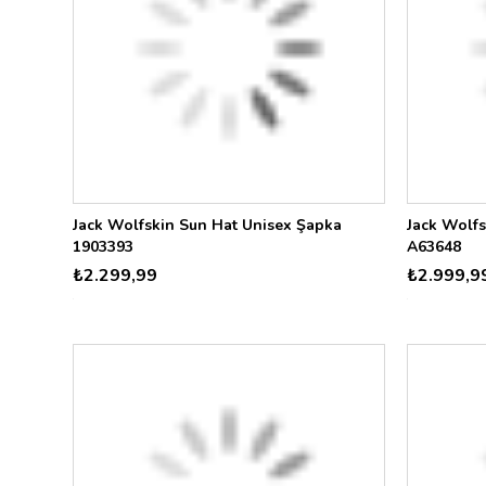
Jack Wolfskin Sun Hat Unisex Şapka
Jack Wolf
1903393
A63648
₺2.299,99
₺2.999,9