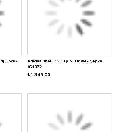
Adj Çocuk
Adidas Bball 3S Cap Nl Unisex Şapka
JG1072
₺1.349,00