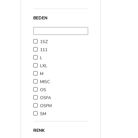
₺2.000,00 - ₺3.000,0
BEDEN
1SZ
111
L
LXL
M
MISC
OS
OSFA
OSFM
SM
RENK