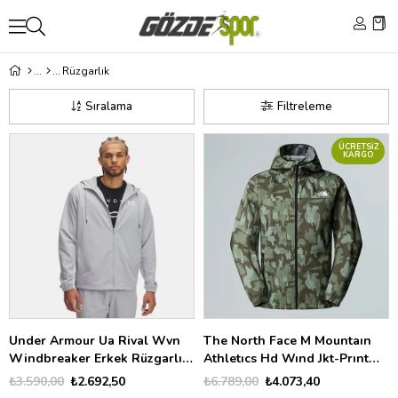
Rüzgarlık
Sıralama
Filtreleme
ÜCRETSIZ
KARGO
Under Armour Ua Rival Wvn
The North Face M Mountaın
Windbreaker Erkek Rüzgarlık
Athletıcs Hd Wınd Jkt-Prınt
1390149
Erkek Rüzgarlık
₺3.590,00
₺2.692,50
₺6.789,00
₺4.073,40