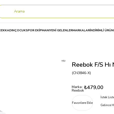
KEK
KADIN
ÇOCUK
SPOR EKİPMANI
YENİ GELENLER
MARKALAR
İNDİRİMLİ ÜRÜN
ı
Reebok F/S Hı Nova Kadın Spor Ayakkabısı
Reebok F/S Hı 
(CN3846-X)
₺479,00
Marka
:
Reebok
İstek Lis
Favorilere Ekle
Gelince H