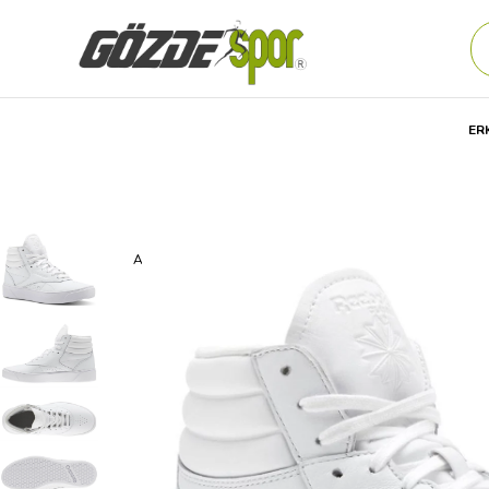
ER
Anasayfa
Kadın
AYAKKABI
Günlük
Spor Ayakkabıs