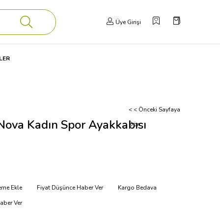
Üye Girişi
LER
< < Önceki Sayfaya
Nova Kadın Spor Ayakkabısı
Dön
teme Ekle
Fiyat Düşünce Haber Ver
Kargo Bedava
aber Ver