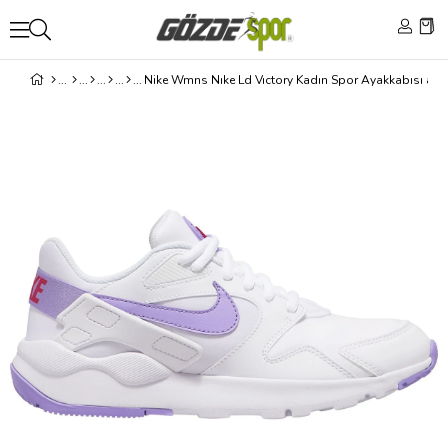
Nike Wmns Nıke Ld Vıctory Kadın Spor Ayakkabısı at4