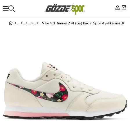
Nike Md Runner 2 Vf (Gs) Kadın Spor Ayakkabısı BQ7