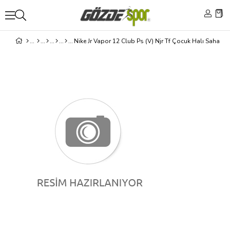
Nike Jr Vapor 12 Club Ps (V) Njr Tf Çocuk Halı Saha