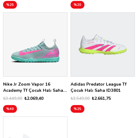
%25
%20
Nike Jr Zoom Vapor 16
Adidas Predator League Tf
Academy Tf Çocuk Halı Saha
Çocuk Halı Saha ID3801
FQ8284
₺3.449,00
₺2.069,40
₺3.549,00
₺2.661,75
%40
%25