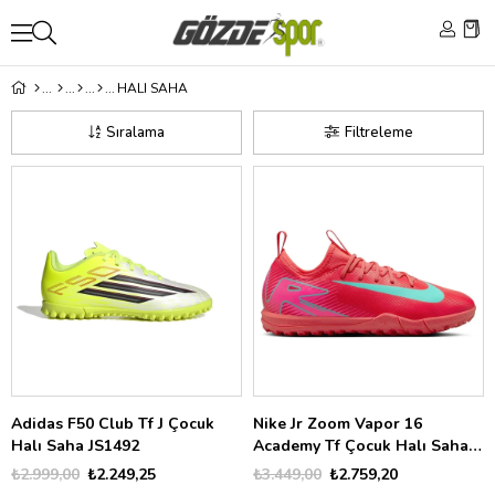
HALI SAHA
Sıralama
Filtreleme
Adidas F50 Club Tf J Çocuk
Nike Jr Zoom Vapor 16
Halı Saha JS1492
Academy Tf Çocuk Halı Saha
FQ8284
₺2.999,00
₺2.249,25
₺3.449,00
₺2.759,20