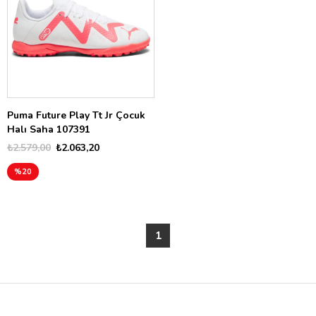
Puma Future Play Tt Jr Çocuk
Halı Saha 107391
₺2.579,00
₺2.063,20
%20
1