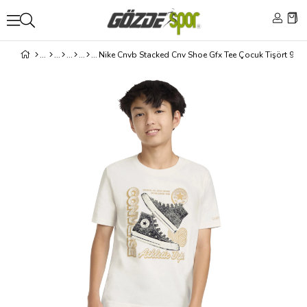
Nike Cnvb Stacked Cnv Shoe Gfx Tee Çocuk Tişört 9C