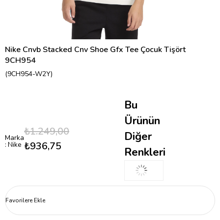
Nike Cnvb Stacked Cnv Shoe Gfx Tee Çocuk Tişört
9CH954
(9CH954-W2Y)
Bu
Ürünün
₺1.249,00
Diğer
Marka
₺936,75
:
Nike
Renkleri
Favorilere Ekle