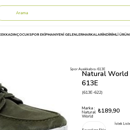
KEK
KADIN
ÇOCUK
SPOR EKİPMANI
YENİ GELENLER
MARKALAR
İNDİRİMLİ ÜRÜN
ı
Natural World 613E Nautico Enz. Kadın Spor Ayakkabısı 613E
Natural World 
613E
(613E-622)
Marka
:
₺189,90
Natural
World
İstek Lis