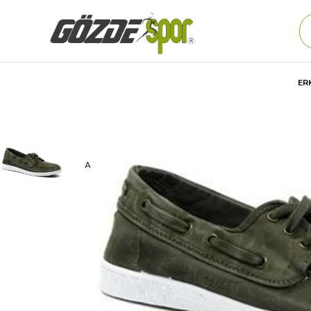
ER
Anasayfa
Kadın
AYAKKABI
Günlük
Spor Ayakkabıs