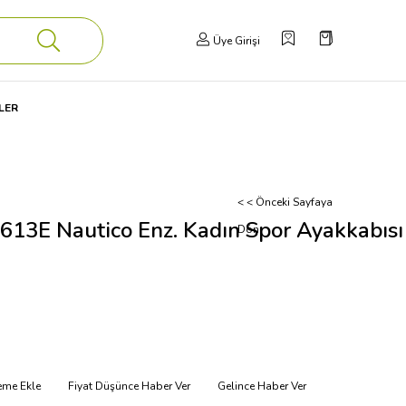
Üye Girişi
LER
< < Önceki Sayfaya
613E Nautico Enz. Kadın Spor Ayakkabısı
Dön
teme Ekle
Fiyat Düşünce Haber Ver
Gelince Haber Ver