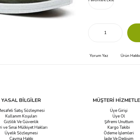
Favorilere Ekle
Yorum Yaz
Ürün Hakk
YASAL BİLGİLER
MÜŞTERİ HİZMETLE
esafeli Satış Sözleşmesi
Üye Girişi
Kullanım Koşuları
Üye Ol
Gizlilik Ve Güvenlik
Şifremi Unuttum
ri ve Sınai Mülkiyet Hakları
Kargo Takibi
Üyelik Sözleşmesi
Ödeme İşlemleri
Cayma Hakkı
İade Ve Değişim