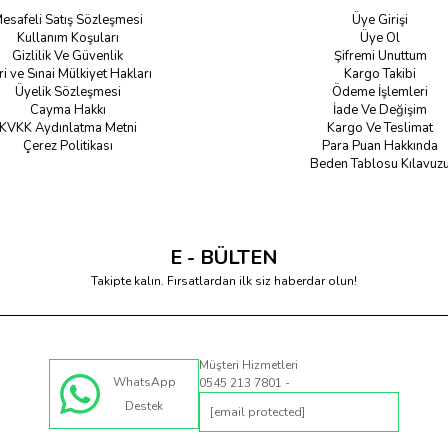
esafeli Satış Sözleşmesi
Üye Girişi
Kullanım Koşuları
Üye Ol
Gizlilik Ve Güvenlik
Şifremi Unuttum
ri ve Sınai Mülkiyet Hakları
Kargo Takibi
Üyelik Sözleşmesi
Ödeme İşlemleri
Cayma Hakkı
İade Ve Değişim
KVKK Aydınlatma Metni
Kargo Ve Teslimat
Çerez Politikası
Para Puan Hakkında
Beden Tablosu Kılavuz
E - BÜLTEN
Takipte kalın. Fırsatlardan ilk siz haberdar olun!
Müşteri Hizmetleri
WhatsApp
0545 213 7801 -
Destek
[email protected]