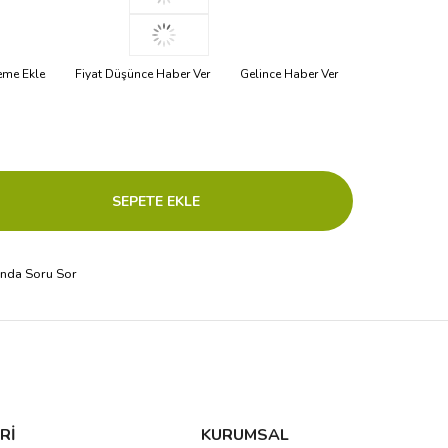
teme Ekle
Fiyat Düşünce Haber Ver
Gelince Haber Ver
ında Soru Sor
Rİ
KURUMSAL