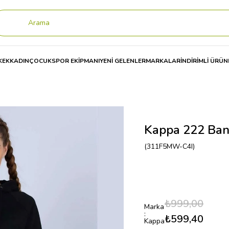
KEK
KADIN
ÇOCUK
SPOR EKİPMANI
YENİ GELENLER
MARKALAR
İNDİRİMLİ ÜRÜN
Banda Vanity Tk Kadın Sweat 311F5MW
Kappa 222 Ban
(311F5MW-C4I)
₺999,00
Marka
:
₺599,40
Kappa