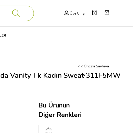
Üye Girişi
LER
< < Önceki Sayfaya
da Vanity Tk Kadın Sweat 311F5MW
Dön
Bu Ürünün
Diğer Renkleri