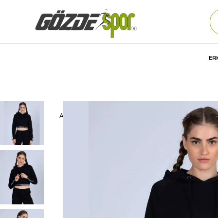
ER
Anasayfa
Kadın
GİYİM
Günlük
Sweat
Kappa 222 