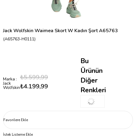
Jack Wolfskin Waimea Skort W Kadın Şort A65763
(A65763-H0111)
Bu
Ürünün
₺5.599,99
Diğer
Marka
:
Jack
₺4.199,99
Wolfskin
Renkleri
Favorilere Ekle
İstek Listeme Ekle