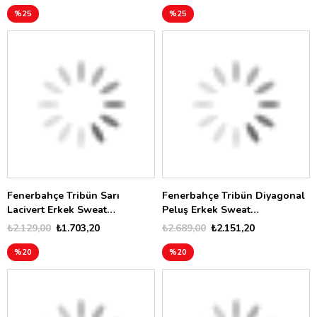
%25
%25
Fenerbahçe Tribün Sarı
Fenerbahçe Tribün Diyagonal
Lacivert Erkek Sweat
Peluş Erkek Sweat
TK017EFK13
TK017EFK18
₺2.129,00
₺1.703,20
₺2.689,00
₺2.151,20
%20
%20