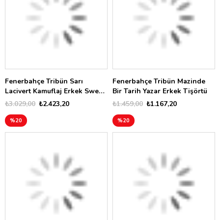
Fenerbahçe Tribün Sarı
Fenerbahçe Tribün Mazinde
Lacivert Kamuflaj Erkek Sweat
Bir Tarih Yazar Erkek Tişörtü
TK017EFK02
₺3.029,00
₺2.423,20
₺1.459,00
₺1.167,20
%20
%20