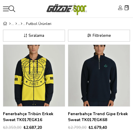
Futbol Ürünleri
Sıralama
Filtreleme
Fenerbahçe Tribün Erkek
Fenerbahçe Trend Gipe Erkek
Sweat TK017EGK16
Sweat TK017EGK68
₺3.359,00
₺2.687,20
₺2.799,00
₺1.679,40