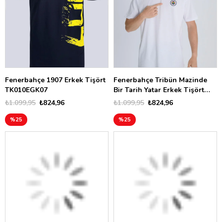
Fenerbahçe 1907 Erkek Tişört
Fenerbahçe Tribün Mazinde
TK010EGK07
Bir Tarih Yatar Erkek Tişört
TK010EFY50
₺1.099,95
₺824,96
₺1.099,95
₺824,96
%25
%25