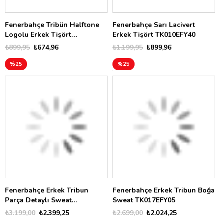
Fenerbahçe Tribün Halftone
Fenerbahçe Sarı Lacivert
Logolu Erkek Tişört
Erkek Tişört TK010EFY40
TK010EFY02
₺899,95
₺674,96
₺1.199,95
₺899,96
%25
%25
Fenerbahçe Erkek Tribun
Fenerbahçe Erkek Tribun Boğa
Parça Detaylı Sweat
Sweat TK017EFY05
TK017EFY07
₺3.199,00
₺2.399,25
₺2.699,00
₺2.024,25