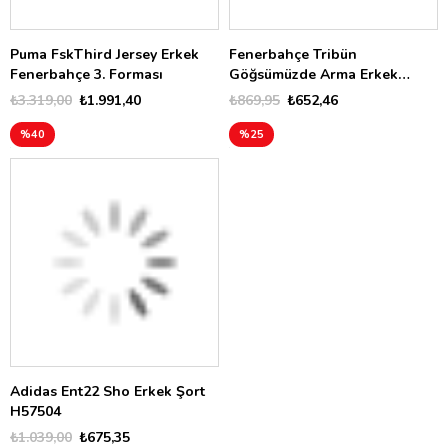
Puma FskThird Jersey Erkek
Fenerbahçe Tribün
Fenerbahçe 3. Forması
Göğsümüzde Arma Erkek
Tişört TK010EFK07
₺3.319,00
₺1.991,40
₺869,95
₺652,46
%40
%25
Adidas Ent22 Sho Erkek Şort
H57504
₺1.039,00
₺675,35