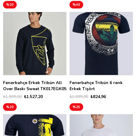
%20
%40
Fenerbahçe Erkek Tribün All
Fenerbahçe Tribün 6 renk
Over Baskı Sweat TK017EGK05
Erkek Tişört
₺1.909,00
₺1.527,20
₺1.099,95
₺824,96
%20
%25