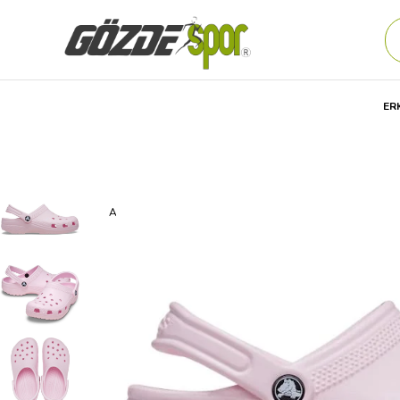
ER
Anasayfa
Unisex
AYAKKABI
GÜNLÜK
TERLİK
Cro