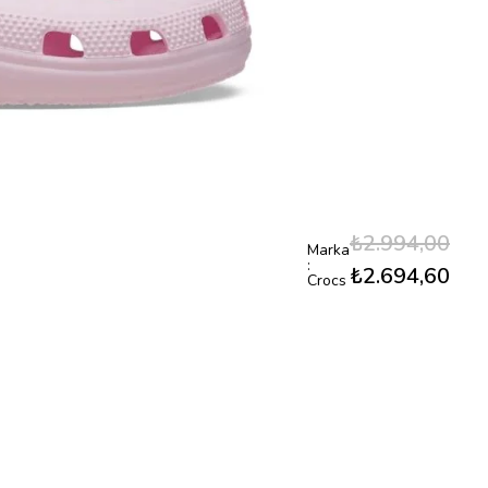
₺2.994,00
Marka
:
₺2.694,60
Crocs