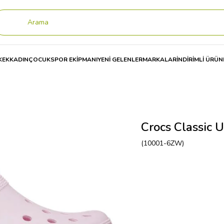
KEK
KADIN
ÇOCUK
SPOR EKİPMANI
YENİ GELENLER
MARKALAR
İNDİRİMLİ ÜRÜN
cs Classic Unisex Terlik 10001
Crocs Classic 
(10001-6ZW)