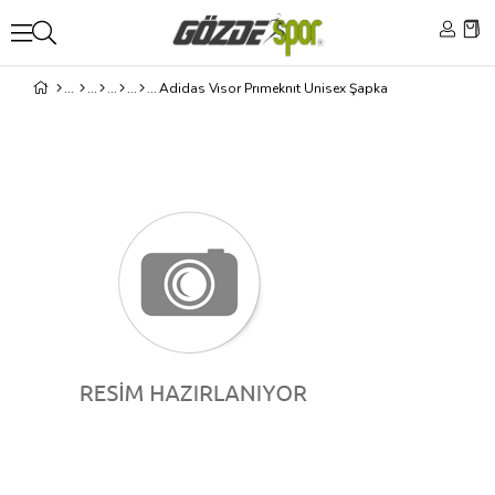
Adidas Vısor Prımeknıt Unisex Şapka