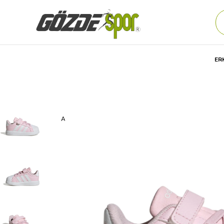
ER
Anasayfa
Çocuk
AYAKKABI
Günlük
SPOR AYAKKAB