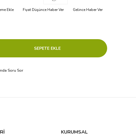
teme Ekle
Fiyat Düşünce Haber Ver
Gelince Haber Ver
ında Soru Sor
Rİ
KURUMSAL