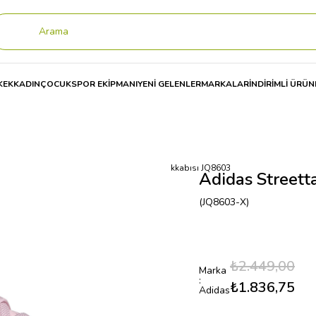
KEK
KADIN
ÇOCUK
SPOR EKİPMANI
YENİ GELENLER
MARKALAR
İNDİRİMLİ ÜRÜN
ISI
Adidas Streettalk El I Çocuk Spor Ayakkabısı JQ8603
Adidas Streett
(JQ8603-X)
₺2.449,00
Marka
:
₺1.836,75
Adidas