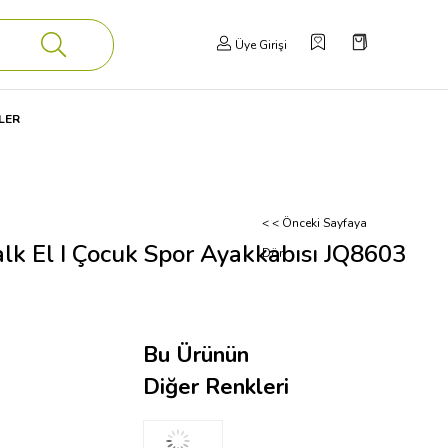
Üye Girişi
LER
< < Önceki Sayfaya
alk El I Çocuk Spor Ayakkabısı JQ8603
Dön
Bu Ürünün
Diğer Renkleri