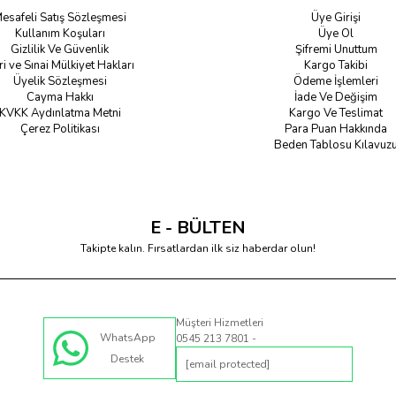
esafeli Satış Sözleşmesi
Üye Girişi
Kullanım Koşuları
Üye Ol
Gizlilik Ve Güvenlik
Şifremi Unuttum
ri ve Sınai Mülkiyet Hakları
Kargo Takibi
Üyelik Sözleşmesi
Ödeme İşlemleri
Cayma Hakkı
İade Ve Değişim
KVKK Aydınlatma Metni
Kargo Ve Teslimat
Çerez Politikası
Para Puan Hakkında
Beden Tablosu Kılavuz
E - BÜLTEN
Takipte kalın. Fırsatlardan ilk siz haberdar olun!
Müşteri Hizmetleri
WhatsApp
0545 213 7801 -
Destek
[email protected]