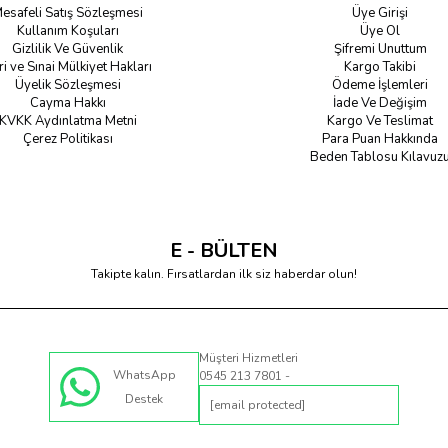
esafeli Satış Sözleşmesi
Üye Girişi
Kullanım Koşuları
Üye Ol
Gizlilik Ve Güvenlik
Şifremi Unuttum
ri ve Sınai Mülkiyet Hakları
Kargo Takibi
Üyelik Sözleşmesi
Ödeme İşlemleri
Cayma Hakkı
İade Ve Değişim
KVKK Aydınlatma Metni
Kargo Ve Teslimat
Çerez Politikası
Para Puan Hakkında
Beden Tablosu Kılavuz
E - BÜLTEN
Takipte kalın. Fırsatlardan ilk siz haberdar olun!
Müşteri Hizmetleri
WhatsApp
0545 213 7801 -
Destek
[email protected]