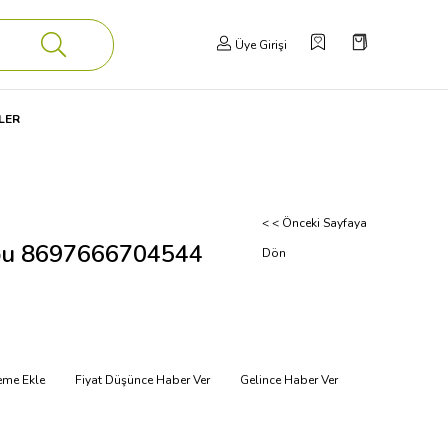
Üye Girişi
LER
< < Önceki Sayfaya
Topu 8697666704544
Dön
teme Ekle
Fiyat Düşünce Haber Ver
Gelince Haber Ver