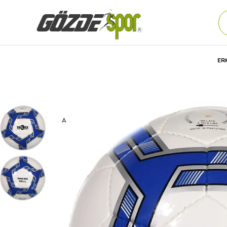
ER
Anasayfa
Unisex
AKSESUAR
Futbol Ürünleri
FUTB