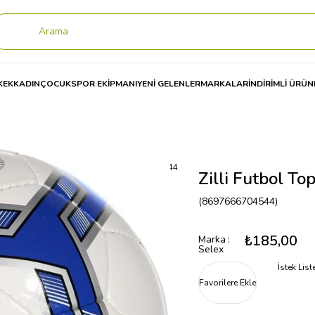
KEK
KADIN
ÇOCUK
SPOR EKİPMANI
YENİ GELENLER
MARKALAR
İNDİRİMLİ ÜRÜN
OL TOPU
Zilli Futbol Topu 8697666704544
Zilli Futbol 
(8697666704544)
₺185,00
Marka
:
Selex
İstek Lis
Favorilere Ekle